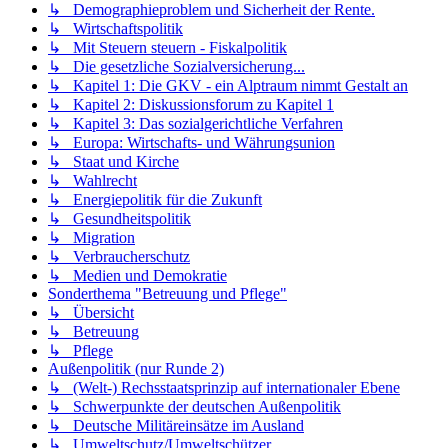
↳ Demographieproblem und Sicherheit der Rente.
↳ Wirtschaftspolitik
↳ Mit Steuern steuern - Fiskalpolitik
↳ Die gesetzliche Sozialversicherung...
↳ Kapitel 1: Die GKV - ein Alptraum nimmt Gestalt an
↳ Kapitel 2: Diskussionsforum zu Kapitel 1
↳ Kapitel 3: Das sozialgerichtliche Verfahren
↳ Europa: Wirtschafts- und Währungsunion
↳ Staat und Kirche
↳ Wahlrecht
↳ Energiepolitik für die Zukunft
↳ Gesundheitspolitik
↳ Migration
↳ Verbraucherschutz
↳ Medien und Demokratie
Sonderthema "Betreuung und Pflege"
↳ Übersicht
↳ Betreuung
↳ Pflege
Außenpolitik (nur Runde 2)
↳ (Welt-) Rechsstaatsprinzip auf internationaler Ebene
↳ Schwerpunkte der deutschen Außenpolitik
↳ Deutsche Militäreinsätze im Ausland
↳ Umweltschutz/Umweltschützer