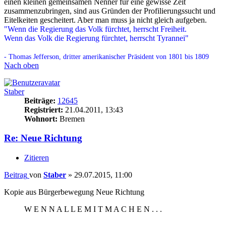
einen kleinen gemeinsamen Nenner für eine gewisse Zeit
zusammenzubringen, sind aus Gründen der Profilierungssucht und
Eitelkeiten gescheitert. Aber man muss ja nicht gleich aufgeben.
"Wenn die Regierung das Volk fürchtet, herrscht Freiheit.
Wenn das Volk die Regierung fürchtet, herrscht Tyrannei"
- Thomas Jefferson, dritter amerikanischer Präsident von 1801 bis 1809
Nach oben
Staber
Beiträge:
12645
Registriert:
21.04.2011, 13:43
Wohnort:
Bremen
Re: Neue Richtung
Zitieren
Beitrag
von
Staber
»
29.07.2015, 11:00
Kopie aus Bürgerbewegung Neue Richtung
W E N N A L L E M I T M A C H E N . . .