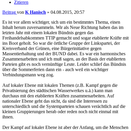
Zitieren
Beitrag
von
K Hanisch
»
04.08.2015, 20:57
Es ist vor allem wichtiger, sich um ein bestimmtes Thema, einen
Inhalt herum zuversammeln. Wir als Neue Richtung haben das im
letzten Jahr mit einem lokalen Bündnis gegen das
Freihandelsabkommen TTIP gemacht und sogar etablierte Kräfte mit
ins Boot geholt. So war die örtliche Gruppe der Linkspartei, der
Kreisverband der Grünen, eine Bürgerinitiative gegen
Massentierhaltung und der BUND dabei. Es war ein harmonisches
Zusammenarbeiten und ich muß sagen, an der Basis der etablierten
Parteien gibt es noch vernünftige Leute. Leider schlief das Bündnis
über die Sommerferien dann ein - auch weil ein wichtiger
Verbindungsmann weg zog.
Auf lokaler Ebene mit lokalen Themen (z.B. Kampf gegen die
Privatisierung des städtischen Wasserwerkes u.ä.) kann man
durchaus mit den etablierten Kräften zusammenarbeiten. Auf
nationaler Ebene geht das nicht, da sind die Interessen zu
unterschiedlich und die Systemparteien schauen verächtlich auf die
kleinen Gruppierungen herab oder reden noch nicht einmal mit
ihnen.
Der Kampf auf lokaler Ebene ist aber der Anfang, um die Menschen