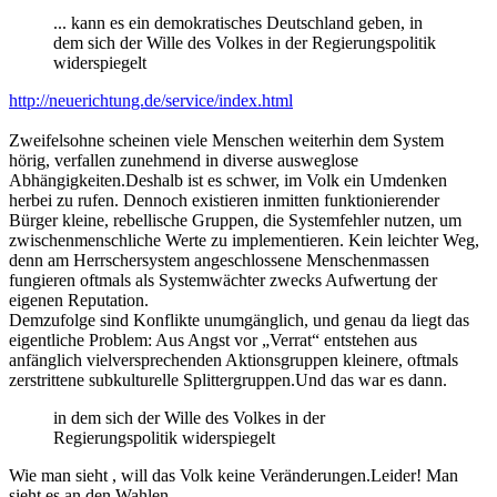
... kann es ein demokratisches Deutschland geben, in
dem sich der Wille des Volkes in der Regierungspolitik
widerspiegelt
http://neuerichtung.de/service/index.html
Zweifelsohne scheinen viele Menschen weiterhin dem System
hörig, verfallen zunehmend in diverse ausweglose
Abhängigkeiten.Deshalb ist es schwer, im Volk ein Umdenken
herbei zu rufen. Dennoch existieren inmitten funktionierender
Bürger kleine, rebellische Gruppen, die Systemfehler nutzen, um
zwischenmenschliche Werte zu implementieren. Kein leichter Weg,
denn am Herrschersystem angeschlossene Menschenmassen
fungieren oftmals als Systemwächter zwecks Aufwertung der
eigenen Reputation.
Demzufolge sind Konflikte unumgänglich, und genau da liegt das
eigentliche Problem: Aus Angst vor „Verrat“ entstehen aus
anfänglich vielversprechenden Aktionsgruppen kleinere, oftmals
zerstrittene subkulturelle Splittergruppen.Und das war es dann.
in dem sich der Wille des Volkes in der
Regierungspolitik widerspiegelt
Wie man sieht , will das Volk keine Veränderungen.Leider! Man
sieht es an den Wahlen.