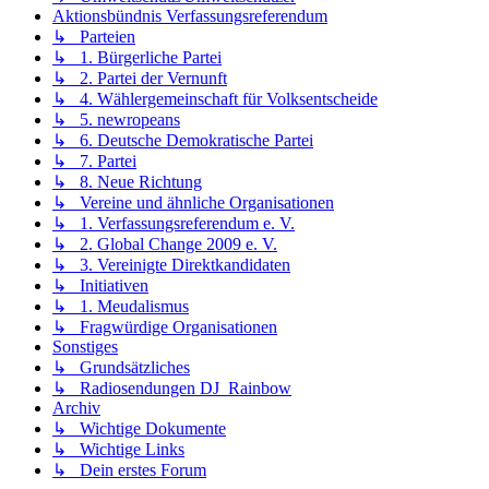
Aktionsbündnis Verfassungsreferendum
↳ Parteien
↳ 1. Bürgerliche Partei
↳ 2. Partei der Vernunft
↳ 4. Wählergemeinschaft für Volksentscheide
↳ 5. newropeans
↳ 6. Deutsche Demokratische Partei
↳ 7. Partei
↳ 8. Neue Richtung
↳ Vereine und ähnliche Organisationen
↳ 1. Verfassungsreferendum e. V.
↳ 2. Global Change 2009 e. V.
↳ 3. Vereinigte Direktkandidaten
↳ Initiativen
↳ 1. Meudalismus
↳ Fragwürdige Organisationen
Sonstiges
↳ Grundsätzliches
↳ Radiosendungen DJ_Rainbow
Archiv
↳ Wichtige Dokumente
↳ Wichtige Links
↳ Dein erstes Forum