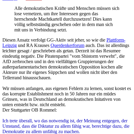
Alle demokratischen Kräfte und Menschen müssen sich
lose vernetzen, um ihre Interessen gegen das
herrschende Machtkartell durchzusetzen! Dies kann
völlig selbstständig geschehen oder in dem man sich
mit uns in Verbindung setzt.
Diesen Ansatz verfolgt GG-Aktiv seit jeher, so wie die
Plattform-
Leipzig
und RA Krauses
Querdenkerforum
auch. Das ist allerdings
leichter gesagt / geschrieben als getan. Derzeit ist das Resumee
eindeutig negativ. Die Piratenpartei "vom Shistorm verweht", die
AfD zerbrochen und in den vielfältigen Gruppierungen der
außerparlamentarischen demokratischen Opposition kochen alle
Akteure nur ihr eigenes Süppchen und wollen nicht über den
Tellerrand hinausschauen.
Wir müssen anfangen, aus eigenen Fehlern zu lernen, sonst kostet es
das korrupte Establishment noch in 50 Jahren nur ein müdes
Grinsen, was in Deutschland an demokratischen Initativen von
unten entsteht bzw. nicht entsteht.
Der Stuttgarter OB Rommel:
Ich trete überall, wo das notwendig ist, der Meinung entgegen, der
Umstand, dass die Diktatur zu allem fähig war, berechtige dazu, die
Demokratie zu allem unfähig zu machen.