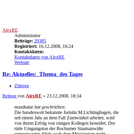
AlexRE
Administrator
Beiträge:
29385
Registriert:
16.12.2008, 16:24
Kontaktdaten:
Kontaktdaten von AlexRE
Website
Re: Aktuelles:_Thema_des Tages
Zitieren
Beitrag
von
AlexRE
»
23.12.2008, 18:34
maxikatze hat geschrieben:
Die bundesweit bekannte Juristin M.Lichtinghagen, die
seit einem Jahr an dem Fall Zumwinkel arbeitet, wird
von ihrem Erfolg von einigen Kollegen beneidet. Der
rüde Umgangston der Bochumer Staatsanwälte
untereinander, blieb auch dem Ministerium nicht
verborgen.
Das Justizministerium hat nach Anhörung entschieden,
alle Verfahren ( 700 Kunden ) die im Zusammenhang
mit der Liechtensteiner LGT-Bank stehen, nach Köln