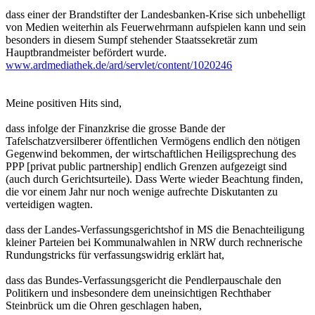
www.ardmediathek.de/ard/servlet/content/1020246
Meine positiven Hits sind,
dass infolge der Finanzkrise die grosse Bande der
Tafelschatzversilberer öffentlichen Vermögens endlich den nötigen
Gegenwind bekommen, der wirtschaftlichen Heiligsprechung des
PPP [privat public partnership] endlich Grenzen aufgezeigt sind
(auch durch Gerichtsurteile). Dass Werte wieder Beachtung finden,
die vor einem Jahr nur noch wenige aufrechte Diskutanten zu
verteidigen wagten.
dass der Landes-Verfassungsgerichtshof in MS die Benachteiligung
kleiner Parteien bei Kommunalwahlen in NRW durch rechnerische
Rundungstricks für verfassungswidrig erklärt hat,
dass das Bundes-Verfassungsgericht die Pendlerpauschale den
Politikern und insbesondere dem uneinsichtigen Rechthaber
Steinbrück um die Ohren geschlagen haben,
ihr seht, es gibt nicht nur negatives, es gibt immer auch mal wieder
Anlass zur Hoffnung…
…in diesem Sinne wünsche ich allen GG-aktivlern einen guten