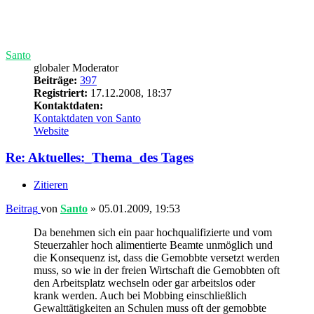
globaler Moderator
Beiträge:
397
Registriert:
17.12.2008, 18:37
Kontaktdaten:
Kontaktdaten von Santo
Website
Re: Aktuelles:_Thema_des Tages
Zitieren
Beitrag
von
Santo
»
05.01.2009, 19:53
Da benehmen sich ein paar hochqualifizierte und vom
Steuerzahler hoch alimentierte Beamte unmöglich und
die Konsequenz ist, dass die Gemobbte versetzt werden
muss, so wie in der freien Wirtschaft die Gemobbten oft
den Arbeitsplatz wechseln oder gar arbeitslos oder
krank werden. Auch bei Mobbing einschließlich
Gewalttätigkeiten an Schulen muss oft der gemobbte
Schüler die Schule wechseln und ggfs. einen viel
weiteren Schulweg in Kauf nehmen. Die
Konsequenzen dieses Phänomens "Mobbing" zu
Lasten der Verursacher und Aggressoren gehen zu
lassen, ist augenscheinlich zu arbeitsaufwändig für die