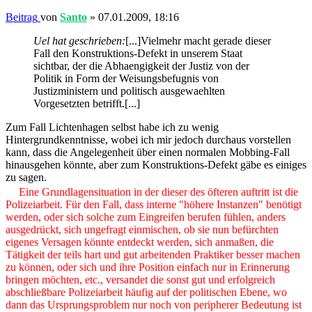
sichtbar, der die Abhaengigkeit der Justiz von der
Politik in Form der Weisungsbefugnis von
Justizministern und politisch ausgewaehlten
Vorgesetzten betrifft.[...]
Zum Fall Lichtenhagen selbst habe ich zu wenig
Hintergrundkenntnisse, wobei ich mir jedoch durchaus vorstellen
kann, dass die Angelegenheit über einen normalen Mobbing-Fall
hinausgehen könnte, aber zum Konstruktions-Defekt gäbe es einiges
zu sagen.
Eine Grundlagensituation in der dieser des öfteren auftritt ist die
Polizeiarbeit. Für den Fall, dass interne "höhere Instanzen" benötigt
werden, oder sich solche zum Eingreifen berufen fühlen, anders
ausgedrückt, sich ungefragt einmischen, ob sie nun befürchten
eigenes Versagen könnte entdeckt werden, sich anmaßen, die
Tätigkeit der teils hart und gut arbeitenden Praktiker besser machen
zu können, oder sich und ihre Position einfach nur in Erinnerung
bringen möchten, etc., versandet die sonst gut und erfolgreich
abschließbare Polizeiarbeit häufig auf der politischen Ebene, wo
dann das Ursprungsproblem nur noch von peripherer Bedeutung ist
und meist zerredet wird, ohne jemals gelöst zu werden.
Zuletzt geändert von
Santo
am 08.01.2009, 19:07, insgesamt 3-mal
geändert.
Wir müssen die Veränderung sein, die wir in der Welt sehen
wollen.