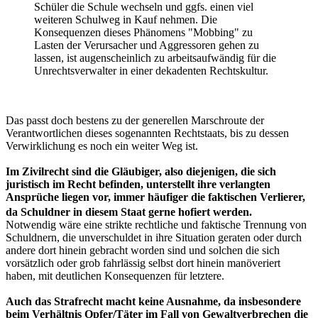
Unrechtsverwalter in einer dekadenten Rechtskultur.
Das passt doch bestens zu der generellen Marschroute der
Verantwortlichen dieses sogenannten Rechtstaats, bis zu dessen
Verwirklichung es noch ein weiter Weg ist.
Im Zivilrecht sind die Gläubiger, also diejenigen, die sich
juristisch im Recht befinden, unterstellt ihre verlangten
Ansprüche liegen vor, immer häufiger die faktischen Verlierer,
da Schuldner in diesem Staat gerne hofiert werden.
Notwendig wäre eine strikte rechtliche und faktische Trennung von
Schuldnern, die unverschuldet in ihre Situation geraten oder durch
andere dort hinein gebracht worden sind und solchen die sich
vorsätzlich oder grob fahrlässig selbst dort hinein manöveriert
haben, mit deutlichen Konsequenzen für letztere.
Auch das Strafrecht macht keine Ausnahme, da insbesondere
beim Verhältnis Opfer/Täter im Fall von Gewaltverbrechen die
Opfer häufig die doppelt Leidtragenden sind, einerseits schon
durch die Tat selbst und dann noch einmal durch die betont
nachlässige Haltung von Vertretern der Politik und Justiz
gegenüber den Gewalttätern...
Beispiel: Urlaub in der Sonne für jugendliche Gewaltverbrecher zur