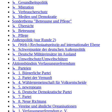
↳ Übersicht
↳ Betreuung
↳ Pflege
Außenpolitik (nur Runde 2)
↳ (Welt-) Rechsstaatsprinzip auf internationaler Ebene
↳ Schwerpunkte der deutschen Außenpolitik
↳ Deutsche Militäreinsätze im Ausland
↳ Umweltschutz/Umweltschützer
Aktionsbündnis Verfassungsreferendum
↳ Parteien
↳ 1. Bürgerliche Partei
↳ 2. Partei der Vernunft
↳ 4. Wählergemeinschaft für Volksentscheide
↳ 5. newropeans
↳ 6. Deutsche Demokratische Partei
↳ 7. Partei
↳ 8. Neue Richtung
↳ Vereine und ähnliche Organisationen
↳ 1. Verfassungsreferendum e. V.
↳ 2. Global Change 2009 e. V.
↳ 3. Vereinigte Direktkandidaten
↳ Initiativen
↳ 1. Meudalismus