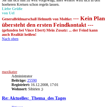
Sie hat sich halt zu weit vorgewagt, alles weitere wird sich in den
hoeheren Kreisen schon regeln lassen.
Liebe Grüße
von Uel
--- Kein Plan
Generalfeldmarschall Helmuth von Moltke:
übersteht den ersten Feindkontakt ---
(gefunden bei Vince Ebert) Mein Zusatz: ... der Feind kann
auch Realität heißen!
Nach oben
maxikatze
Administrator
Beiträge:
25590
Registriert:
16.12.2008, 17:01
Wohnort:
Sibirien ;)
Re: Aktuelles:_Thema_des Tages
Zitieren
Beitrag
von
maxikatze
»
21.12.2008, 11:40