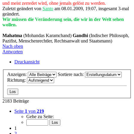
Mahatma
(Mohandas Karamchand)
Gandhi
(Indischer Philosoph,
Pazifist, Menschenrechtler, Rechtsanwalt und Staatsmann)
Nach oben
Antworten
Druckansicht
Anzeigen:
Sortiere nach:
Richtung:
2183 Beiträge
Seite
1
von
219
Gehe zu Seite:
1
2
3
4
5
…