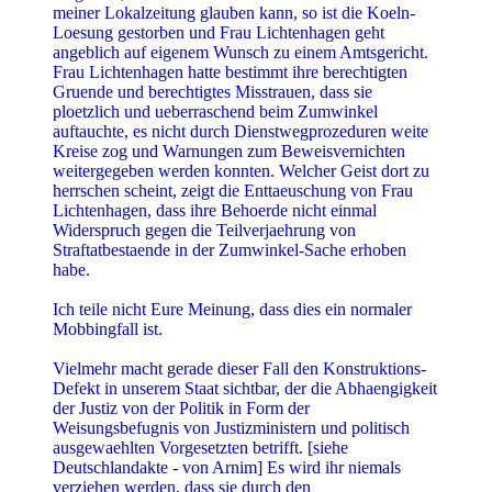
ploetzlich und ueberraschend beim Zumwinkel
auftauchte, es nicht durch Dienstwegprozeduren weite
Kreise zog und Warnungen zum Beweisvernichten
weitergegeben werden konnten. Welcher Geist dort zu
herrschen scheint, zeigt die Enttaeuschung von Frau
Lichtenhagen, dass ihre Behoerde nicht einmal
Widerspruch gegen die Teilverjaehrung von
Straftatbestaende in der Zumwinkel-Sache erhoben
habe.
Ich teile nicht Eure Meinung, dass dies ein normaler
Mobbingfall ist.
Vielmehr macht gerade dieser Fall den Konstruktions-
Defekt in unserem Staat sichtbar, der die Abhaengigkeit
der Justiz von der Politik in Form der
Weisungsbefugnis von Justizministern und politisch
ausgewaehlten Vorgesetzten betrifft. [siehe
Deutschlandakte - von Arnim] Es wird ihr niemals
verziehen werden, dass sie durch den
Ueberraschungscoup der Politik die Moeglichkeit
nahm, den Mann zu warnen oder die Sache nach
Politiker-Art zu regeln. Denn in unserm Rechtstaat
entscheidet offensichtlich nicht allein der zustaendige
Staatsanwalt ob Anklage erhoben wird, bei brisanten