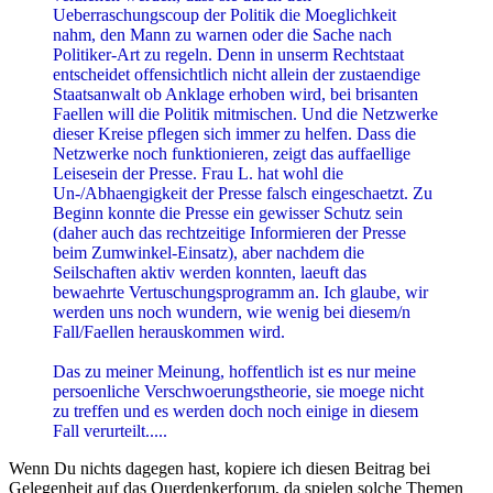
Faellen will die Politik mitmischen. Und die Netzwerke
dieser Kreise pflegen sich immer zu helfen. Dass die
Netzwerke noch funktionieren, zeigt das auffaellige
Leisesein der Presse. Frau L. hat wohl die
Un-/Abhaengigkeit der Presse falsch eingeschaetzt. Zu
Beginn konnte die Presse ein gewisser Schutz sein
(daher auch das rechtzeitige Informieren der Presse
beim Zumwinkel-Einsatz), aber nachdem die
Seilschaften aktiv werden konnten, laeuft das
bewaehrte Vertuschungsprogramm an. Ich glaube, wir
werden uns noch wundern, wie wenig bei diesem/n
Fall/Faellen herauskommen wird.
Das zu meiner Meinung, hoffentlich ist es nur meine
persoenliche Verschwoerungstheorie, sie moege nicht
zu treffen und es werden doch noch einige in diesem
Fall verurteilt.....
Wenn Du nichts dagegen hast, kopiere ich diesen Beitrag bei
Gelegenheit auf das Querdenkerforum, da spielen solche Themen
eine bedeutende Rolle.
Der Stuttgarter OB Rommel:
Ich trete überall, wo das notwendig ist, der Meinung entgegen, der
Umstand, dass die Diktatur zu allem fähig war, berechtige dazu, die