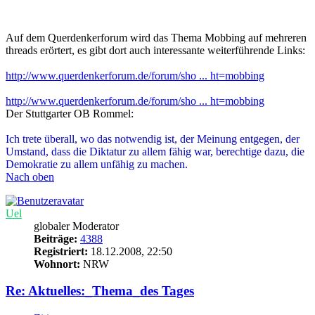
http://www.querdenkerforum.de/forum/sho ... ht=mobbing
http://www.querdenkerforum.de/forum/sho ... ht=mobbing
Der Stuttgarter OB Rommel:
Ich trete überall, wo das notwendig ist, der Meinung entgegen, der
Umstand, dass die Diktatur zu allem fähig war, berechtige dazu, die
Demokratie zu allem unfähig zu machen.
Nach oben
Uel
globaler Moderator
Beiträge:
4388
Registriert:
18.12.2008, 22:50
Wohnort:
NRW
Re: Aktuelles:_Thema_des Tages
Zitieren
Beitrag
von
Uel
»
31.12.2008, 17:28
Liebe GG-aktivler,