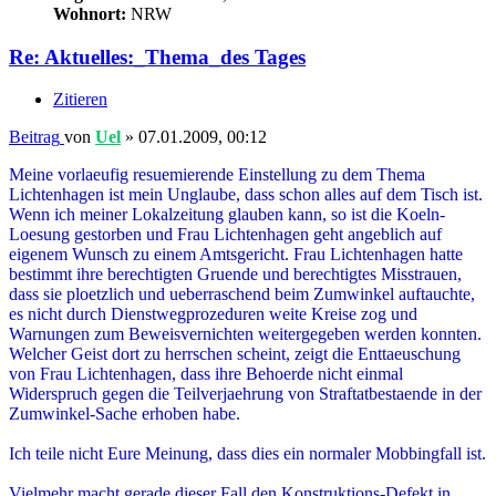
Zitieren
Beitrag
von
Uel
»
07.01.2009, 00:12
Meine vorlaeufig resuemierende Einstellung zu dem Thema
Lichtenhagen ist mein Unglaube, dass schon alles auf dem Tisch ist.
Wenn ich meiner Lokalzeitung glauben kann, so ist die Koeln-
Loesung gestorben und Frau Lichtenhagen geht angeblich auf
eigenem Wunsch zu einem Amtsgericht. Frau Lichtenhagen hatte
bestimmt ihre berechtigten Gruende und berechtigtes Misstrauen,
dass sie ploetzlich und ueberraschend beim Zumwinkel auftauchte,
es nicht durch Dienstwegprozeduren weite Kreise zog und
Warnungen zum Beweisvernichten weitergegeben werden konnten.
Welcher Geist dort zu herrschen scheint, zeigt die Enttaeuschung
von Frau Lichtenhagen, dass ihre Behoerde nicht einmal
Widerspruch gegen die Teilverjaehrung von Straftatbestaende in der
Zumwinkel-Sache erhoben habe.
Ich teile nicht Eure Meinung, dass dies ein normaler Mobbingfall ist.
Vielmehr macht gerade dieser Fall den Konstruktions-Defekt in
unserem Staat sichtbar, der die Abhaengigkeit der Justiz von der
Politik in Form der Weisungsbefugnis von Justizministern und
politisch ausgewaehlten Vorgesetzten betrifft. [siehe
Deutschlandakte - von Arnim] Es wird ihr niemals verziehen