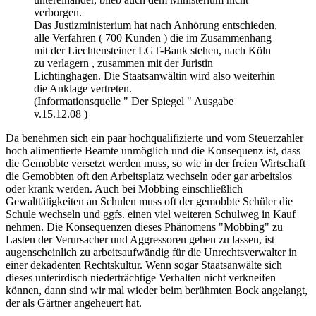
zu verlagern , zusammen mit der Juristin
Lichtinghagen. Die Staatsanwältin wird also weiterhin
die Anklage vertreten.
(Informationsquelle " Der Spiegel " Ausgabe
v.15.12.08 )
Da benehmen sich ein paar hochqualifizierte und vom Steuerzahler
hoch alimentierte Beamte unmöglich und die Konsequenz ist, dass
die Gemobbte versetzt werden muss, so wie in der freien Wirtschaft
die Gemobbten oft den Arbeitsplatz wechseln oder gar arbeitslos
oder krank werden. Auch bei Mobbing einschließlich
Gewalttätigkeiten an Schulen muss oft der gemobbte Schüler die
Schule wechseln und ggfs. einen viel weiteren Schulweg in Kauf
nehmen. Die Konsequenzen dieses Phänomens "Mobbing" zu
Lasten der Verursacher und Aggressoren gehen zu lassen, ist
augenscheinlich zu arbeitsaufwändig für die Unrechtsverwalter in
einer dekadenten Rechtskultur. Wenn sogar Staatsanwälte sich
dieses unterirdisch niederträchtige Verhalten nicht verkneifen
können, dann sind wir mal wieder beim berühmten Bock angelangt,
der als Gärtner angeheuert hat.
Auf dem Querdenkerforum wird das Thema Mobbing auf mehreren
threads erörtert, es gibt dort auch interessante weiterführende Links: