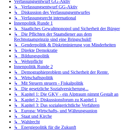
↳ Staatliches Gewaltmonopol und Sicherheit der Bürger
↳ Die Pflichten der Staatsdiener aus dem
Rechtsstaatsprinzip sind eine Bringschuld!
↳ Genderpolitik & Diskriminierung von Minderheiten
↳ Direkte Demokratie
↳ Bildungspolitik
↳ Wehrpflicht
Innenpolitik Runde 2
↳ Demographieproblem und Sicherheit der Rente.
↳ Wirtschaftspolitik
↳ Mit Steuern steuern - Fiskalpolitik
↳ Die gesetzliche Sozialversicherung...
↳ Kapitel 1: Die GKV - ein Alptraum nimmt Gestalt an
↳ Kapitel 2: Diskussionsforum zu Kapitel 1
↳ Kapitel 3: Das sozialgerichtliche Verfahren
↳ Europa: Wirtschafts- und Währungsunion
↳ Staat und Kirche
↳ Wahlrecht
↳ Energiepolitik für die Zukunft
↳ Gesundheitspolitik
↳ Migration
↳ Verbraucherschutz
↳ Medien und Demokratie
Sonderthema "Betreuung und Pflege"