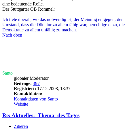
Demokratie zu allem unfähig zu machen.
Nach oben
Santo
globaler Moderator
Beiträge:
397
Registriert:
17.12.2008, 18:37
Kontaktdaten:
Kontaktdaten von Santo
Website
Re: Aktuelles:_Thema_des Tages
Zitieren
Beitrag
von
Santo
»
07.01.2009, 18:16
Uel hat geschrieben:
[...]Vielmehr macht gerade dieser
Fall den Konstruktions-Defekt in unserem Staat