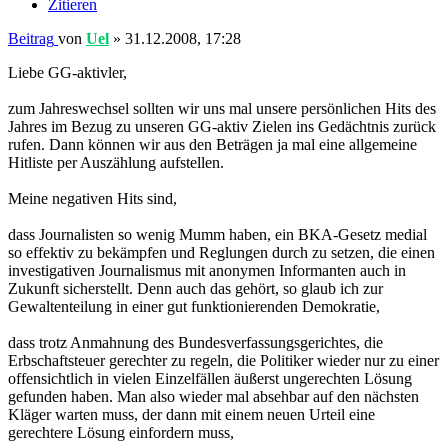
zum Jahreswechsel sollten wir uns mal unsere persönlichen Hits des
Jahres im Bezug zu unseren GG-aktiv Zielen ins Gedächtnis zurück
rufen. Dann können wir aus den Beträgen ja mal eine allgemeine
Hitliste per Auszählung aufstellen.
Meine negativen Hits sind,
dass Journalisten so wenig Mumm haben, ein BKA-Gesetz medial
so effektiv zu bekämpfen und Reglungen durch zu setzen, die einen
investigativen Journalismus mit anonymen Informanten auch in
Zukunft sicherstellt. Denn auch das gehört, so glaub ich zur
Gewaltenteilung in einer gut funktionierenden Demokratie,
dass trotz Anmahnung des Bundesverfassungsgerichtes, die
Erbschaftsteuer gerechter zu regeln, die Politiker wieder nur zu einer
offensichtlich in vielen Einzelfällen äußerst ungerechten Lösung
gefunden haben. Man also wieder mal absehbar auf den nächsten
Kläger warten muss, der dann mit einem neuen Urteil eine
gerechtere Lösung einfordern muss,
dass einer der Brandstifter der Landesbanken-Krise sich unbehelligt
von Medien weiterhin als Feuerwehrmann aufspielen kann und sein
besonders in diesem Sumpf stehender Staatssekretär zum
Hauptbrandmeister befördert wurde.