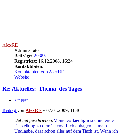
AlexRE
Administrator
Beiträge:
29385
Registriert:
16.12.2008, 16:24
Kontaktdaten:
Kontaktdaten von AlexRE
Website
Re: Aktuelles:_Thema_des Tages
Zitieren
Beitrag
von
AlexRE
»
07.01.2009, 11:46
Uel hat geschrieben:
Meine vorlaeufig resuemierende
Einstellung zu dem Thema Lichtenhagen ist mein
Unglaube, dass schon alles auf dem Tisch ist. Wenn ich
meiner Lokalzeitung glauben kann, so ist die Koeln-
Loesung gestorben und Frau Lichtenhagen geht
angeblich auf eigenem Wunsch zu einem Amtsgericht.
Frau Lichtenhagen hatte bestimmt ihre berechtigten
Gruende und berechtigtes Misstrauen, dass sie