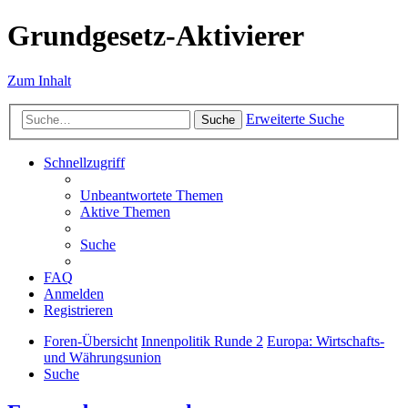
Grundgesetz-Aktivierer
Zum Inhalt
Erweiterte Suche
Suche
Schnellzugriff
Unbeantwortete Themen
Aktive Themen
Suche
FAQ
Anmelden
Registrieren
Foren-Übersicht
Innenpolitik Runde 2
Europa: Wirtschafts-
und Währungsunion
Suche