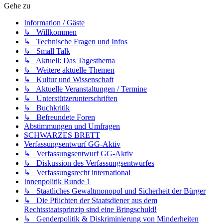
Gehe zu
Information / Gäste
↳ Willkommen
↳ Technische Fragen und Infos
↳ Small Talk
↳ Aktuell: Das Tagesthema
↳ Weitere aktuelle Themen
↳ Kultur und Wissenschaft
↳ Aktuelle Veranstaltungen / Termine
↳ Unterstützerunterschriften
↳ Buchkritik
↳ Befreundete Foren
Abstimmungen und Umfragen
SCHWARZES BRETT
Verfassungsentwurf GG-Aktiv
↳ Verfassungsentwurf GG-Aktiv
↳ Diskussion des Verfassungsentwurfes
↳ Verfassungsrecht international
Innenpolitik Runde 1
↳ Staatliches Gewaltmonopol und Sicherheit der Bürger
↳ Die Pflichten der Staatsdiener aus dem
Rechtsstaatsprinzip sind eine Bringschuld!
↳ Genderpolitik & Diskriminierung von Minderheiten