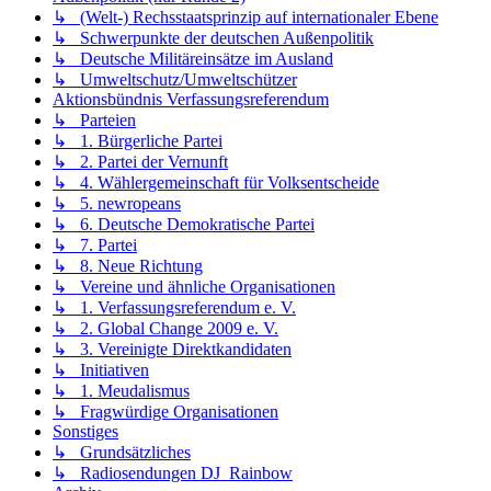
↳ (Welt-) Rechsstaatsprinzip auf internationaler Ebene
↳ Schwerpunkte der deutschen Außenpolitik
↳ Deutsche Militäreinsätze im Ausland
↳ Umweltschutz/Umweltschützer
Aktionsbündnis Verfassungsreferendum
↳ Parteien
↳ 1. Bürgerliche Partei
↳ 2. Partei der Vernunft
↳ 4. Wählergemeinschaft für Volksentscheide
↳ 5. newropeans
↳ 6. Deutsche Demokratische Partei
↳ 7. Partei
↳ 8. Neue Richtung
↳ Vereine und ähnliche Organisationen
↳ 1. Verfassungsreferendum e. V.
↳ 2. Global Change 2009 e. V.
↳ 3. Vereinigte Direktkandidaten
↳ Initiativen
↳ 1. Meudalismus
↳ Fragwürdige Organisationen
Sonstiges
↳ Grundsätzliches
↳ Radiosendungen DJ_Rainbow