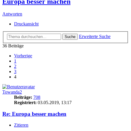
Europa besser machen
Antworten
Druckansicht
Erweiterte Suche
Suche
36 Beiträge
Vorherige
1
2
3
4
Towanda2
Beiträge:
708
Registriert:
03.05.2019, 13:17
Re: Europa besser machen
Zitieren