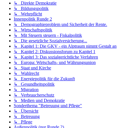
↳ Direkte Demokratie
↳ Bildungspolitik
↳ Wehrpflicht
Innenpolitik Runde 2
↳ Demographieproblem und Sicherheit der Rente.
↳ Wirtschaftspolitik
↳ Mit Steuern steuern - Fiskalpolitik
↳ Die gesetzliche Sozialversicherung...
↳ Kapitel 1: Die GKV - ein Alptraum nimmt Gestalt an
↳ Kapitel 2: Diskussionsforum zu Kapitel 1
↳ Kapitel 3: Das sozialgerichtliche Verfahren
↳ Europa: Wirtschafts- und Währungsunion
↳ Staat und Kirche
↳ Wahlrecht
↳ Energiepolitik für die Zukunft
↳ Gesundheitspolitik
↳ Migration
↳ Verbraucherschutz
↳ Medien und Demokratie
Sonderthema "Betreuung und Pflege"
↳ Übersicht
↳ Betreuung
↳ Pflege
Außenpolitik (nur Runde 2)