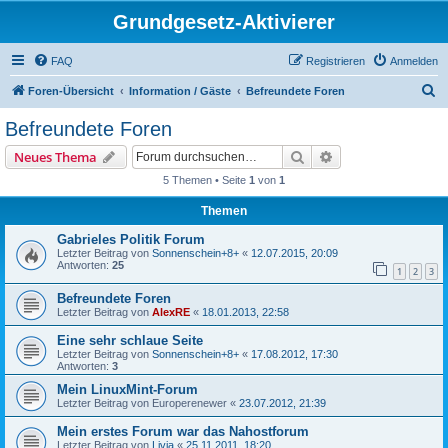
Grundgesetz-Aktivierer
FAQ
Registrieren
Anmelden
S
Foren-Übersicht
Information / Gäste
Befreundete Foren
u
Befreundete Foren
c
Suche
Erweiterte Suche
Neues Thema
h
5 Themen • Seite
1
von
1
e
Themen
Gabrieles Politik Forum
Letzter Beitrag von
Sonnenschein+8+
«
12.07.2015, 20:09
Antworten:
25
1
2
3
Befreundete Foren
Letzter Beitrag von
AlexRE
«
18.01.2013, 22:58
Eine sehr schlaue Seite
Letzter Beitrag von
Sonnenschein+8+
«
17.08.2012, 17:30
Antworten:
3
Mein LinuxMint-Forum
Letzter Beitrag von
Europerenewer
«
23.07.2012, 21:39
Mein erstes Forum war das Nahostforum
Letzter Beitrag von
Livia
«
25.11.2011, 18:20