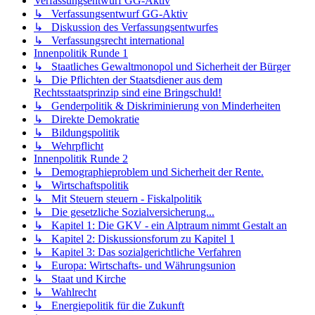
Verfassungsentwurf GG-Aktiv
↳ Verfassungsentwurf GG-Aktiv
↳ Diskussion des Verfassungsentwurfes
↳ Verfassungsrecht international
Innenpolitik Runde 1
↳ Staatliches Gewaltmonopol und Sicherheit der Bürger
↳ Die Pflichten der Staatsdiener aus dem
Rechtsstaatsprinzip sind eine Bringschuld!
↳ Genderpolitik & Diskriminierung von Minderheiten
↳ Direkte Demokratie
↳ Bildungspolitik
↳ Wehrpflicht
Innenpolitik Runde 2
↳ Demographieproblem und Sicherheit der Rente.
↳ Wirtschaftspolitik
↳ Mit Steuern steuern - Fiskalpolitik
↳ Die gesetzliche Sozialversicherung...
↳ Kapitel 1: Die GKV - ein Alptraum nimmt Gestalt an
↳ Kapitel 2: Diskussionsforum zu Kapitel 1
↳ Kapitel 3: Das sozialgerichtliche Verfahren
↳ Europa: Wirtschafts- und Währungsunion
↳ Staat und Kirche
↳ Wahlrecht
↳ Energiepolitik für die Zukunft