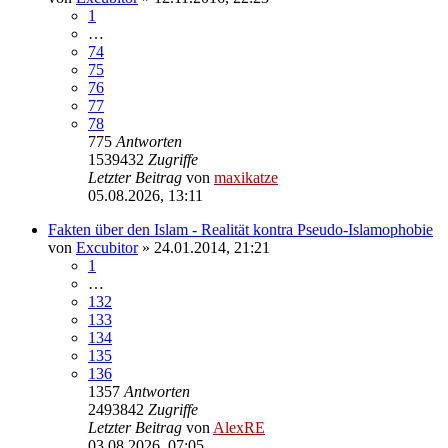
1
…
74
75
76
77
78
775
Antworten
1539432
Zugriffe
Letzter Beitrag
von
maxikatze
05.08.2026, 13:11
Fakten über den Islam - Realität kontra Pseudo-Islamophobie
von
Excubitor
»
24.01.2014, 21:21
1
…
132
133
134
135
136
1357
Antworten
2493842
Zugriffe
Letzter Beitrag
von
AlexRE
03.08.2026, 07:05