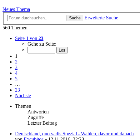
Neues Thema
Erweiterte Suche
Suche
560 Themen
Seite
1
von
23
Gehe zu Seite:
1
2
3
4
5
…
23
Nächste
Themen
Antworten
Zugriffe
Letzter Beitrag
Deutschland, quo vadis Spezial - Wahlen, davor und danach
von
Excubitor
»
12.11.2016, 22:23