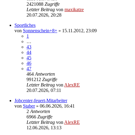
2421088
Zugriffe
Letzter Beitrag
von
maxikatze
20.07.2026, 20:28
Sportliches
von
Sonnenschein+8+
»
15.11.2012, 23:09
1
…
43
44
45
46
47
464
Antworten
991212
Zugriffe
Letzter Beitrag
von
AlexRE
20.07.2026, 07:11
Jobcenter-feuert-Mitarbeiter
von
Staber
»
06.06.2026, 16:41
2
Antworten
6966
Zugriffe
Letzter Beitrag
von
AlexRE
12.06.2026, 13:13