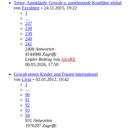
Terror, Amokläufe, Gewalt u. zunehmende Konflikte global
von
Excubitor
»
24.11.2015, 19:22
1
…
237
238
239
240
241
2408
Antworten
4144980
Zugriffe
Letzter Beitrag
von
AlexRE
06.05.2026, 17:50
Gewalt gegen Kinder und Frauen international
von
Livia
»
02.01.2012, 10:42
1
…
90
91
92
93
94
931
Antworten
1976297
Zugriffe