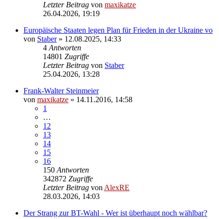
Letzter Beitrag
von
maxikatze
26.04.2026, 19:19
Europäische Staaten legen Plan für Frieden in der Ukraine vo
von
Staber
»
12.08.2025, 14:33
4
Antworten
14801
Zugriffe
Letzter Beitrag
von
Staber
25.04.2026, 13:28
Frank-Walter Steinmeier
von
maxikatze
»
14.11.2016, 14:58
1
…
12
13
14
15
16
150
Antworten
342872
Zugriffe
Letzter Beitrag
von
AlexRE
28.03.2026, 14:03
Der Strang zur BT-Wahl - Wer ist überhaupt noch wählbar?