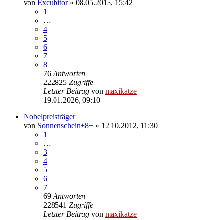
von
Excubitor
»
08.05.2013, 15:42
1
…
4
5
6
7
8
76
Antworten
222825
Zugriffe
Letzter Beitrag
von
maxikatze
19.01.2026, 09:10
Nobelpreisträger
von
Sonnenschein+8+
»
12.10.2012, 11:30
1
…
3
4
5
6
7
69
Antworten
228541
Zugriffe
Letzter Beitrag
von
maxikatze