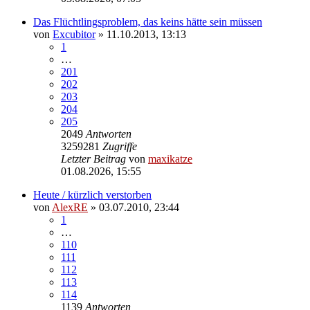
Das Flüchtlingsproblem, das keins hätte sein müssen
von
Excubitor
»
11.10.2013, 13:13
1
…
201
202
203
204
205
2049
Antworten
3259281
Zugriffe
Letzter Beitrag
von
maxikatze
01.08.2026, 15:55
Heute / kürzlich verstorben
von
AlexRE
»
03.07.2010, 23:44
1
…
110
111
112
113
114
1139
Antworten