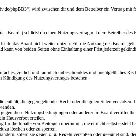
ktiv.de/phpBB3“) wird zwischen dir und dem Betreiber ein Vertrag mit 
as Board“) schließt du einen Nutzungsvertrag mit dem Betreiber des B
fst du das Board nicht weiter nutzen. Für die Nutzung des Boards gelten
 kann von beiden Seiten ohne Einhaltung einer Frist jederzeit gekünd
 einfaches, zeitlich und räumlich unbeschränktes und unentgeltliches R
ch Kündigung des Nutzungsvertrages bestehen.
alte enthält, die gegen geltendes Recht oder die guten Sitten verstoßen. 
rwenden.
n gegen diese Nutzungsbedingungen oder anderer im Board veröffentli
in Hausverbot erteilen.
für die Inhalte von Beiträgen übernimmt, die er nicht selbst erstellt 
it zu löschen oder zu sperren.
uändern, sofern sie gegen o. g. Regeln verstoßen oder geeignet sind, 