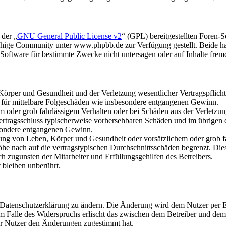
 der „
GNU General Public License v2
“ (GPL) bereitgestellten Foren
hige Community unter www.phpbb.de zur Verfügung gestellt. Beide hab
oftware für bestimmte Zwecke nicht untersagen oder auf Inhalte frem
rper und Gesundheit und der Verletzung wesentlicher Vertragspflichten
ch für mittelbare Folgeschäden wie insbesondere entgangenen Gewinn.
em oder grob fahrlässigem Verhalten oder bei Schäden aus der Verletz
i Vertragsschluss typischerweise vorhersehbaren Schäden und im übrigen
besondere entgangenen Gewinn.
ng von Leben, Körper und Gesundheit oder vorsätzlichem oder grob fah
e nach auf die vertragstypischen Durchschnittsschäden begrenzt. Dies
h zugunsten der Mitarbeiter und Erfüllungsgehilfen des Betreibers.
bleiben unberührt.
e Datenschutzerklärung zu ändern. Die Änderung wird dem Nutzer per E-
m Falle des Widerspruchs erlischt das zwischen dem Betreiber und dem 
er Nutzer den Änderungen zugestimmt hat.