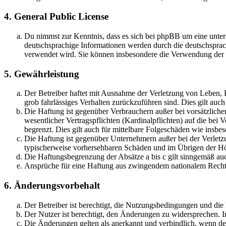
4. General Public License
Du nimmst zur Kenntnis, dass es sich bei phpBB um eine unter
deutschsprachige Informationen werden durch die deutschsprac
verwendet wird. Sie können insbesondere die Verwendung der S
5. Gewährleistung
Der Betreiber haftet mit Ausnahme der Verletzung von Leben, Kö
grob fahrlässiges Verhalten zurückzuführen sind. Dies gilt au
Die Haftung ist gegenüber Verbrauchern außer bei vorsätzlich
wesentlicher Vertragspflichten (Kardinalpflichten) auf die be
begrenzt. Dies gilt auch für mittelbare Folgeschäden wie ins
Die Haftung ist gegenüber Unternehmern außer bei der Verletzu
typischerweise vorhersehbaren Schäden und im Übrigen der Höh
Die Haftungsbegrenzung der Absätze a bis c gilt sinngemäß auc
Ansprüche für eine Haftung aus zwingendem nationalem Recht 
6. Änderungsvorbehalt
Der Betreiber ist berechtigt, die Nutzungsbedingungen und di
Der Nutzer ist berechtigt, den Änderungen zu widersprechen. I
Die Änderungen gelten als anerkannt und verbindlich, wenn d