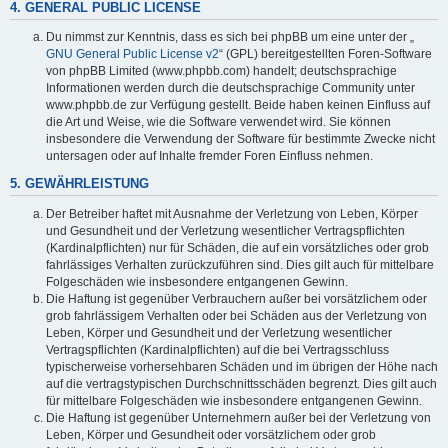
4. GENERAL PUBLIC LICENSE
Du nimmst zur Kenntnis, dass es sich bei phpBB um eine unter der „
GNU General Public License v2
“ (GPL) bereitgestellten Foren-Software
von phpBB Limited (www.phpbb.com) handelt; deutschsprachige
Informationen werden durch die deutschsprachige Community unter
www.phpbb.de zur Verfügung gestellt. Beide haben keinen Einfluss auf
die Art und Weise, wie die Software verwendet wird. Sie können
insbesondere die Verwendung der Software für bestimmte Zwecke nicht
untersagen oder auf Inhalte fremder Foren Einfluss nehmen.
5. GEWÄHRLEISTUNG
Der Betreiber haftet mit Ausnahme der Verletzung von Leben, Körper
und Gesundheit und der Verletzung wesentlicher Vertragspflichten
(Kardinalpflichten) nur für Schäden, die auf ein vorsätzliches oder grob
fahrlässiges Verhalten zurückzuführen sind. Dies gilt auch für mittelbare
Folgeschäden wie insbesondere entgangenen Gewinn.
Die Haftung ist gegenüber Verbrauchern außer bei vorsätzlichem oder
grob fahrlässigem Verhalten oder bei Schäden aus der Verletzung von
Leben, Körper und Gesundheit und der Verletzung wesentlicher
Vertragspflichten (Kardinalpflichten) auf die bei Vertragsschluss
typischerweise vorhersehbaren Schäden und im übrigen der Höhe nach
auf die vertragstypischen Durchschnittsschäden begrenzt. Dies gilt auch
für mittelbare Folgeschäden wie insbesondere entgangenen Gewinn.
Die Haftung ist gegenüber Unternehmern außer bei der Verletzung von
Leben, Körper und Gesundheit oder vorsätzlichem oder grob