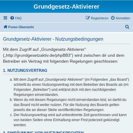
Grundgesetz-Aktivierer
FAQ
Registrieren
Anmelden
S
Foren-Übersicht
u
Grundgesetz-Aktivierer - Nutzungsbedingungen
c
h
Mit dem Zugriff auf „Grundgesetz-Aktivierer“
(„http://grundgesetzaktiv.de/phpBB3“) wird zwischen dir und dem
e
Betreiber ein Vertrag mit folgenden Regelungen geschlossen:
1. NUTZUNGSVERTRAG
Mit dem Zugriff auf „Grundgesetz-Aktivierer“ (im Folgenden „das Board“)
schließt du einen Nutzungsvertrag mit dem Betreiber des Boards ab (im
Folgenden „Betreiber“) und erklärst dich mit den nachfolgenden
Regelungen einverstanden.
Wenn du mit diesen Regelungen nicht einverstanden bist, so darfst du
das Board nicht weiter nutzen. Für die Nutzung des Boards gelten
jeweils die an dieser Stelle veröffentlichten Regelungen.
Der Nutzungsvertrag wird auf unbestimmte Zeit geschlossen und kann
von beiden Seiten ohne Einhaltung einer Frist jederzeit gekündigt
werden.