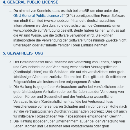
4. GENERAL PUBLIC LICENSE
Du nimmst zur Kenntnis, dass es sich bei phpBB um eine unter der „
GNU General Public License v2
“ (GPL) bereitgestellten Foren-Software
von phpBB Limited (www.phpbb.com) handelt; deutschsprachige
Informationen werden durch die deutschsprachige Community unter
www.phpbb.de zur Verfügung gestellt. Beide haben keinen Einfluss auf
die Art und Weise, wie die Software verwendet wird. Sie können
insbesondere die Verwendung der Software für bestimmte Zwecke nicht
untersagen oder auf Inhalte fremder Foren Einfluss nehmen.
5. GEWÄHRLEISTUNG
Der Betreiber haftet mit Ausnahme der Verletzung von Leben, Körper
und Gesundheit und der Verletzung wesentlicher Vertragspflichten
(Kardinalpflichten) nur für Schäden, die auf ein vorsätzliches oder grob
fahrlässiges Verhalten zurückzuführen sind. Dies gilt auch für mittelbare
Folgeschäden wie insbesondere entgangenen Gewinn.
Die Haftung ist gegenüber Verbrauchern außer bei vorsätzlichem oder
grob fahrlässigem Verhalten oder bei Schäden aus der Verletzung von
Leben, Körper und Gesundheit und der Verletzung wesentlicher
Vertragspflichten (Kardinalpflichten) auf die bei Vertragsschluss
typischerweise vorhersehbaren Schäden und im übrigen der Höhe nach
auf die vertragstypischen Durchschnittsschäden begrenzt. Dies gilt auch
für mittelbare Folgeschäden wie insbesondere entgangenen Gewinn.
Die Haftung ist gegenüber Unternehmern außer bei der Verletzung von
Leben, Körper und Gesundheit oder vorsätzlichem oder grob