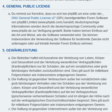
4. GENERAL PUBLIC LICENSE
Du nimmst zur Kenntnis, dass es sich bei phpBB um eine unter der „
GNU General Public License v2
“ (GPL) bereitgestellten Foren-Software
von phpBB Limited (www.phpbb.com) handelt; deutschsprachige
Informationen werden durch die deutschsprachige Community unter
www.phpbb.de zur Verfügung gestellt. Beide haben keinen Einfluss auf
die Art und Weise, wie die Software verwendet wird. Sie können
insbesondere die Verwendung der Software für bestimmte Zwecke nicht
untersagen oder auf Inhalte fremder Foren Einfluss nehmen.
5. GEWÄHRLEISTUNG
Der Betreiber haftet mit Ausnahme der Verletzung von Leben, Körper
und Gesundheit und der Verletzung wesentlicher Vertragspflichten
(Kardinalpflichten) nur für Schäden, die auf ein vorsätzliches oder grob
fahrlässiges Verhalten zurückzuführen sind. Dies gilt auch für mittelbare
Folgeschäden wie insbesondere entgangenen Gewinn.
Die Haftung ist gegenüber Verbrauchern außer bei vorsätzlichem oder
grob fahrlässigem Verhalten oder bei Schäden aus der Verletzung von
Leben, Körper und Gesundheit und der Verletzung wesentlicher
Vertragspflichten (Kardinalpflichten) auf die bei Vertragsschluss
typischerweise vorhersehbaren Schäden und im übrigen der Höhe nach
auf die vertragstypischen Durchschnittsschäden begrenzt. Dies gilt auch
für mittelbare Folgeschäden wie insbesondere entgangenen Gewinn.
Die Haftung ist gegenüber Unternehmern außer bei der Verletzung von