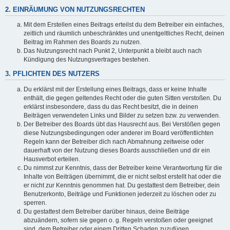
2. EINRÄUMUNG VON NUTZUNGSRECHTEN
Mit dem Erstellen eines Beitrags erteilst du dem Betreiber ein einfaches,
zeitlich und räumlich unbeschränktes und unentgeltliches Recht, deinen
Beitrag im Rahmen des Boards zu nutzen.
Das Nutzungsrecht nach Punkt 2, Unterpunkt a bleibt auch nach
Kündigung des Nutzungsvertrages bestehen.
3. PFLICHTEN DES NUTZERS
Du erklärst mit der Erstellung eines Beitrags, dass er keine Inhalte
enthält, die gegen geltendes Recht oder die guten Sitten verstoßen. Du
erklärst insbesondere, dass du das Recht besitzt, die in deinen
Beiträgen verwendeten Links und Bilder zu setzen bzw. zu verwenden.
Der Betreiber des Boards übt das Hausrecht aus. Bei Verstößen gegen
diese Nutzungsbedingungen oder anderer im Board veröffentlichten
Regeln kann der Betreiber dich nach Abmahnung zeitweise oder
dauerhaft von der Nutzung dieses Boards ausschließen und dir ein
Hausverbot erteilen.
Du nimmst zur Kenntnis, dass der Betreiber keine Verantwortung für die
Inhalte von Beiträgen übernimmt, die er nicht selbst erstellt hat oder die
er nicht zur Kenntnis genommen hat. Du gestattest dem Betreiber, dein
Benutzerkonto, Beiträge und Funktionen jederzeit zu löschen oder zu
sperren.
Du gestattest dem Betreiber darüber hinaus, deine Beiträge
abzuändern, sofern sie gegen o. g. Regeln verstoßen oder geeignet
sind, dem Betreiber oder einem Dritten Schaden zuzufügen.