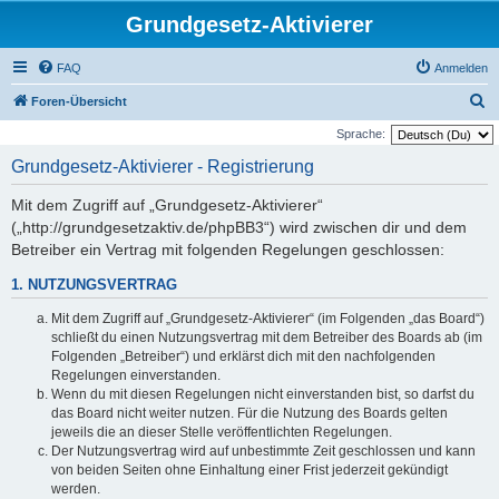
Grundgesetz-Aktivierer
FAQ
Anmelden
S
Foren-Übersicht
u
Sprache:
c
Grundgesetz-Aktivierer - Registrierung
h
Mit dem Zugriff auf „Grundgesetz-Aktivierer“
e
(„http://grundgesetzaktiv.de/phpBB3“) wird zwischen dir und dem
Betreiber ein Vertrag mit folgenden Regelungen geschlossen:
1. NUTZUNGSVERTRAG
Mit dem Zugriff auf „Grundgesetz-Aktivierer“ (im Folgenden „das Board“)
schließt du einen Nutzungsvertrag mit dem Betreiber des Boards ab (im
Folgenden „Betreiber“) und erklärst dich mit den nachfolgenden
Regelungen einverstanden.
Wenn du mit diesen Regelungen nicht einverstanden bist, so darfst du
das Board nicht weiter nutzen. Für die Nutzung des Boards gelten
jeweils die an dieser Stelle veröffentlichten Regelungen.
Der Nutzungsvertrag wird auf unbestimmte Zeit geschlossen und kann
von beiden Seiten ohne Einhaltung einer Frist jederzeit gekündigt
werden.