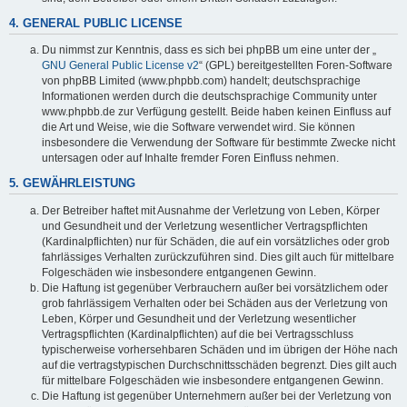
4. GENERAL PUBLIC LICENSE
Du nimmst zur Kenntnis, dass es sich bei phpBB um eine unter der „
GNU General Public License v2
“ (GPL) bereitgestellten Foren-Software
von phpBB Limited (www.phpbb.com) handelt; deutschsprachige
Informationen werden durch die deutschsprachige Community unter
www.phpbb.de zur Verfügung gestellt. Beide haben keinen Einfluss auf
die Art und Weise, wie die Software verwendet wird. Sie können
insbesondere die Verwendung der Software für bestimmte Zwecke nicht
untersagen oder auf Inhalte fremder Foren Einfluss nehmen.
5. GEWÄHRLEISTUNG
Der Betreiber haftet mit Ausnahme der Verletzung von Leben, Körper
und Gesundheit und der Verletzung wesentlicher Vertragspflichten
(Kardinalpflichten) nur für Schäden, die auf ein vorsätzliches oder grob
fahrlässiges Verhalten zurückzuführen sind. Dies gilt auch für mittelbare
Folgeschäden wie insbesondere entgangenen Gewinn.
Die Haftung ist gegenüber Verbrauchern außer bei vorsätzlichem oder
grob fahrlässigem Verhalten oder bei Schäden aus der Verletzung von
Leben, Körper und Gesundheit und der Verletzung wesentlicher
Vertragspflichten (Kardinalpflichten) auf die bei Vertragsschluss
typischerweise vorhersehbaren Schäden und im übrigen der Höhe nach
auf die vertragstypischen Durchschnittsschäden begrenzt. Dies gilt auch
für mittelbare Folgeschäden wie insbesondere entgangenen Gewinn.
Die Haftung ist gegenüber Unternehmern außer bei der Verletzung von