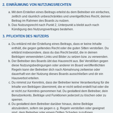
2. EINRÄUMUNG VON NUTZUNGSRECHTEN
Mit dem Erstellen eines Beitrags erteilst du dem Betreiber ein einfaches,
zeitlich und räumlich unbeschränktes und unentgeltliches Recht, deinen
Beitrag im Rahmen des Boards zu nutzen.
Das Nutzungsrecht nach Punkt 2, Unterpunkt a bleibt auch nach
Kündigung des Nutzungsvertrages bestehen.
3. PFLICHTEN DES NUTZERS
Du erklärst mit der Erstellung eines Beitrags, dass er keine Inhalte
enthält, die gegen geltendes Recht oder die guten Sitten verstoßen. Du
erklärst insbesondere, dass du das Recht besitzt, die in deinen
Beiträgen verwendeten Links und Bilder zu setzen bzw. zu verwenden.
Der Betreiber des Boards übt das Hausrecht aus. Bei Verstößen gegen
diese Nutzungsbedingungen oder anderer im Board veröffentlichten
Regeln kann der Betreiber dich nach Abmahnung zeitweise oder
dauerhaft von der Nutzung dieses Boards ausschließen und dir ein
Hausverbot erteilen.
Du nimmst zur Kenntnis, dass der Betreiber keine Verantwortung für die
Inhalte von Beiträgen übernimmt, die er nicht selbst erstellt hat oder die
er nicht zur Kenntnis genommen hat. Du gestattest dem Betreiber, dein
Benutzerkonto, Beiträge und Funktionen jederzeit zu löschen oder zu
sperren.
Du gestattest dem Betreiber darüber hinaus, deine Beiträge
abzuändern, sofern sie gegen o. g. Regeln verstoßen oder geeignet
sind, dem Betreiber oder einem Dritten Schaden zuzufügen.