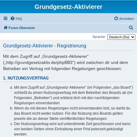
Grundgesetz-Aktivierer
FAQ
Anmelden
S
Foren-Übersicht
u
Sprache:
c
Grundgesetz-Aktivierer - Registrierung
h
Mit dem Zugriff auf „Grundgesetz-Aktivierer“
e
(„http://grundgesetzaktiv.de/phpBB3“) wird zwischen dir und dem
Betreiber ein Vertrag mit folgenden Regelungen geschlossen:
1. NUTZUNGSVERTRAG
Mit dem Zugriff auf „Grundgesetz-Aktivierer“ (im Folgenden „das Board“)
schließt du einen Nutzungsvertrag mit dem Betreiber des Boards ab (im
Folgenden „Betreiber“) und erklärst dich mit den nachfolgenden
Regelungen einverstanden.
Wenn du mit diesen Regelungen nicht einverstanden bist, so darfst du
das Board nicht weiter nutzen. Für die Nutzung des Boards gelten
jeweils die an dieser Stelle veröffentlichten Regelungen.
Der Nutzungsvertrag wird auf unbestimmte Zeit geschlossen und kann
von beiden Seiten ohne Einhaltung einer Frist jederzeit gekündigt
werden.