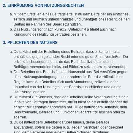
2. EINRÄUMUNG VON NUTZUNGSRECHTEN
Mit dem Erstellen eines Beitrags erteilst du dem Betreiber ein einfaches,
zeitlich und räumlich unbeschränktes und unentgeltliches Recht, deinen
Beitrag im Rahmen des Boards zu nutzen.
Das Nutzungsrecht nach Punkt 2, Unterpunkt a bleibt auch nach
Kündigung des Nutzungsvertrages bestehen.
3. PFLICHTEN DES NUTZERS
Du erklärst mit der Erstellung eines Beitrags, dass er keine Inhalte
enthält, die gegen geltendes Recht oder die guten Sitten verstoßen. Du
erklärst insbesondere, dass du das Recht besitzt, die in deinen
Beiträgen verwendeten Links und Bilder zu setzen bzw. zu verwenden.
Der Betreiber des Boards übt das Hausrecht aus. Bei Verstößen gegen
diese Nutzungsbedingungen oder anderer im Board veröffentlichten
Regeln kann der Betreiber dich nach Abmahnung zeitweise oder
dauerhaft von der Nutzung dieses Boards ausschließen und dir ein
Hausverbot erteilen.
Du nimmst zur Kenntnis, dass der Betreiber keine Verantwortung für die
Inhalte von Beiträgen übernimmt, die er nicht selbst erstellt hat oder die
er nicht zur Kenntnis genommen hat. Du gestattest dem Betreiber, dein
Benutzerkonto, Beiträge und Funktionen jederzeit zu löschen oder zu
sperren.
Du gestattest dem Betreiber darüber hinaus, deine Beiträge
abzuändern, sofern sie gegen o. g. Regeln verstoßen oder geeignet
sind, dem Betreiber oder einem Dritten Schaden zuzufügen.