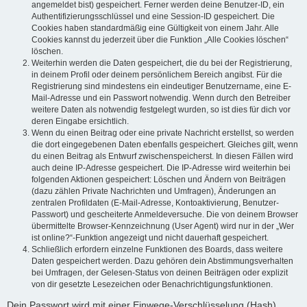
angemeldet bist) gespeichert. Ferner werden deine Benutzer-ID, ein
Authentifizierungsschlüssel und eine Session-ID gespeichert. Die
Cookies haben standardmäßig eine Gültigkeit von einem Jahr. Alle
Cookies kannst du jederzeit über die Funktion „Alle Cookies löschen“
löschen.
Weiterhin werden die Daten gespeichert, die du bei der Registrierung,
in deinem Profil oder deinem persönlichem Bereich angibst. Für die
Registrierung sind mindestens ein eindeutiger Benutzername, eine E-
Mail-Adresse und ein Passwort notwendig. Wenn durch den Betreiber
weitere Daten als notwendig festgelegt wurden, so ist dies für dich vor
deren Eingabe ersichtlich.
Wenn du einen Beitrag oder eine private Nachricht erstellst, so werden
die dort eingegebenen Daten ebenfalls gespeichert. Gleiches gilt, wenn
du einen Beitrag als Entwurf zwischenspeicherst. In diesen Fällen wird
auch deine IP-Adresse gespeichert. Die IP-Adresse wird weiterhin bei
folgenden Aktionen gespeichert: Löschen und Ändern von Beiträgen
(dazu zählen Private Nachrichten und Umfragen), Änderungen an
zentralen Profildaten (E-Mail-Adresse, Kontoaktivierung, Benutzer-
Passwort) und gescheiterte Anmeldeversuche. Die von deinem Browser
übermittelte Browser-Kennzeichnung (User Agent) wird nur in der „Wer
ist online?“-Funktion angezeigt und nicht dauerhaft gespeichert.
Schließlich erfordern einzelne Funktionen des Boards, dass weitere
Daten gespeichert werden. Dazu gehören dein Abstimmungsverhalten
bei Umfragen, der Gelesen-Status von deinen Beiträgen oder explizit
von dir gesetzte Lesezeichen oder Benachrichtigungsfunktionen.
Dein Passwort wird mit einer Einwege-Verschlüsselung (Hash)