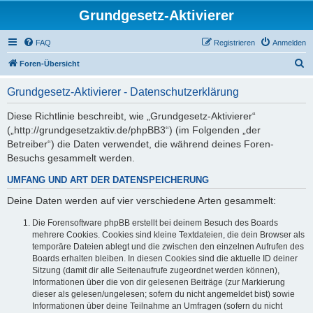
Grundgesetz-Aktivierer
FAQ
Registrieren
Anmelden
S
Foren-Übersicht
u
Grundgesetz-Aktivierer - Datenschutzerklärung
c
h
Diese Richtlinie beschreibt, wie „Grundgesetz-Aktivierer“
(„http://grundgesetzaktiv.de/phpBB3“) (im Folgenden „der
e
Betreiber“) die Daten verwendet, die während deines Foren-
Besuchs gesammelt werden.
UMFANG UND ART DER DATENSPEICHERUNG
Deine Daten werden auf vier verschiedene Arten gesammelt:
Die Forensoftware phpBB erstellt bei deinem Besuch des Boards
mehrere Cookies. Cookies sind kleine Textdateien, die dein Browser als
temporäre Dateien ablegt und die zwischen den einzelnen Aufrufen des
Boards erhalten bleiben. In diesen Cookies sind die aktuelle ID deiner
Sitzung (damit dir alle Seitenaufrufe zugeordnet werden können),
Informationen über die von dir gelesenen Beiträge (zur Markierung
dieser als gelesen/ungelesen; sofern du nicht angemeldet bist) sowie
Informationen über deine Teilnahme an Umfragen (sofern du nicht