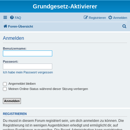
Grundgesetz-Aktivierer
FAQ
Registrieren
Anmelden
S
Foren-Übersicht
u
Anmelden
c
h
Benutzername:
e
Passwort:
Ich habe mein Passwort vergessen
Angemeldet bleiben
Meinen Online-Status während dieser Sitzung verbergen
REGISTRIEREN
Du musst in diesem Forum registriert sein, um dich anmelden zu können. Die
Registrierung ist in wenigen Augenblicken erledigt und ermöglicht dir, auf
weitere Funktionen zuzugreifen. Die Board-Administration kann registrierten