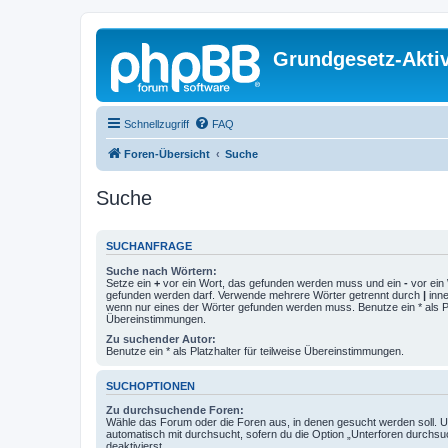
Grundgesetz-Aktiv
Schnellzugriff
FAQ
Foren-Übersicht
Suche
Suche
SUCHANFRAGE
Suche nach Wörtern:
Setze ein
+
vor ein Wort, das gefunden werden muss und ein
-
vor ein 
gefunden werden darf. Verwende mehrere Wörter getrennt durch
|
inne
wenn nur eines der Wörter gefunden werden muss. Benutze ein * als Pla
Übereinstimmungen.
Zu suchender Autor:
Benutze ein * als Platzhalter für teilweise Übereinstimmungen.
SUCHOPTIONEN
Zu durchsuchende Foren:
Wähle das Forum oder die Foren aus, in denen gesucht werden soll. 
automatisch mit durchsucht, sofern du die Option „Unterforen durchsu
deaktivierst.