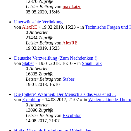
12870
Zugriffe
Letzter Beitrag
von
maxikatze
05.05.2020, 15:46
Unerwünschte Verlinkung
von
AlexRE
»
19.02.2019, 15:23
» in
Technische Fragen und I
0
Antworten
21434
Zugriffe
Letzter Beitrag
von
AlexRE
19.02.2019, 15:23
Deutsche Verzweiflung (Zum Nachdenken !)
von
Staber
»
19.01.2018, 16:10
» in
Small Talk
0
Antworten
16835
Zugriffe
Letzter Beitrag
von
Staber
19.01.2018, 16:10
Die (bittere) Wahrheit: Der Mensch als das was er ist ...
von
Excubitor
»
14.08.2017, 21:07
» in
Weitere aktuelle Them
0
Antworten
13090
Zugriffe
Letzter Beitrag
von
Excubitor
14.08.2017, 21:07
Heiko Maas als Posterboy im Möbelladen