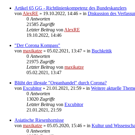
Artikel 65 GG - Richtlinienkompetenz des Bundeskanzlers
von
AlexRE
»
19.10.2022, 14:46
» in
Diskussion des Verfassu
0
Antworten
21585
Zugriffe
Letzter Beitrag
von
AlexRE
19.10.2022, 14:46
"Der Corona Kompass"
von
maxikatze
»
05.02.2021, 13:47
» in
Buchkritik
0
Antworten
21975
Zugriffe
Letzter Beitrag
von
maxikatze
05.02.2021, 13:47
Blüht der illegale "Organhandel" durch Corona?
von
Excubitor
»
21.01.2021, 21:59
» in
Weitere aktuelle Them
0
Antworten
13020
Zugriffe
Letzter Beitrag
von
Excubitor
21.01.2021, 21:59
Asiatische Riesenhornisse
von
maxikatze
»
05.05.2020, 15:46
» in
Kultur und Wissenscha
0
Antworten