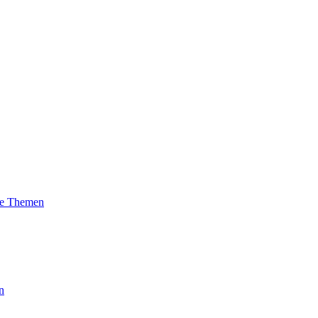
lle Themen
n