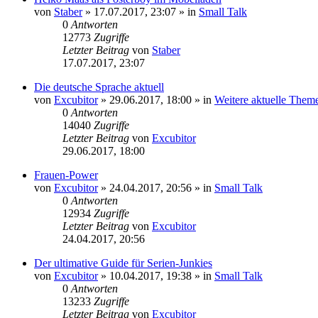
von
Staber
»
17.07.2017, 23:07
» in
Small Talk
0
Antworten
12773
Zugriffe
Letzter Beitrag
von
Staber
17.07.2017, 23:07
Die deutsche Sprache aktuell
von
Excubitor
»
29.06.2017, 18:00
» in
Weitere aktuelle Them
0
Antworten
14040
Zugriffe
Letzter Beitrag
von
Excubitor
29.06.2017, 18:00
Frauen-Power
von
Excubitor
»
24.04.2017, 20:56
» in
Small Talk
0
Antworten
12934
Zugriffe
Letzter Beitrag
von
Excubitor
24.04.2017, 20:56
Der ultimative Guide für Serien-Junkies
von
Excubitor
»
10.04.2017, 19:38
» in
Small Talk
0
Antworten
13233
Zugriffe
Letzter Beitrag
von
Excubitor