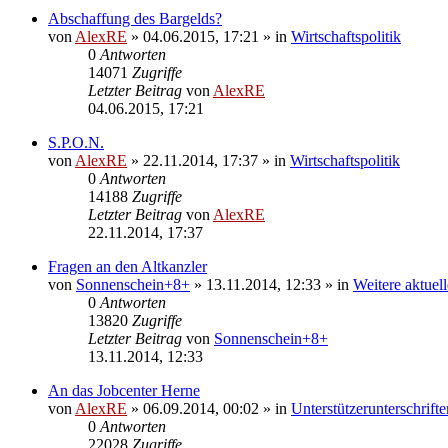
Abschaffung des Bargelds?
von
AlexRE
»
04.06.2015, 17:21
» in
Wirtschaftspolitik
0
Antworten
14071
Zugriffe
Letzter Beitrag
von
AlexRE
04.06.2015, 17:21
S.P.O.N.
von
AlexRE
»
22.11.2014, 17:37
» in
Wirtschaftspolitik
0
Antworten
14188
Zugriffe
Letzter Beitrag
von
AlexRE
22.11.2014, 17:37
Fragen an den Altkanzler
von
Sonnenschein+8+
»
13.11.2014, 12:33
» in
Weitere aktue
0
Antworten
13820
Zugriffe
Letzter Beitrag
von
Sonnenschein+8+
13.11.2014, 12:33
An das Jobcenter Herne
von
AlexRE
»
06.09.2014, 00:02
» in
Unterstützerunterschrifte
0
Antworten
22028
Zugriffe