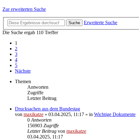
Zur erweiterten Suche
Erweiterte Suche
Suche
Die Suche ergab 110 Treffer
1
2
3
4
5
Nächste
Themen
Antworten
Zugriffe
Letzter Beitrag
Drucksachen aus dem Bundestag
von
maxikatze
»
03.04.2025, 11:17
» in
Wichtige Dokumente
0
Antworten
156903
Zugriffe
Letzter Beitrag
von
maxikatze
03.04.2025, 11:17