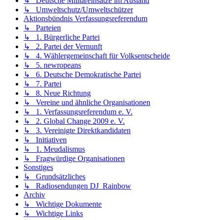
↳ Deutsche Militäreinsätze im Ausland
↳ Umweltschutz/Umweltschützer
Aktionsbündnis Verfassungsreferendum
↳ Parteien
↳ 1. Bürgerliche Partei
↳ 2. Partei der Vernunft
↳ 4. Wählergemeinschaft für Volksentscheide
↳ 5. newropeans
↳ 6. Deutsche Demokratische Partei
↳ 7. Partei
↳ 8. Neue Richtung
↳ Vereine und ähnliche Organisationen
↳ 1. Verfassungsreferendum e. V.
↳ 2. Global Change 2009 e. V.
↳ 3. Vereinigte Direktkandidaten
↳ Initiativen
↳ 1. Meudalismus
↳ Fragwürdige Organisationen
Sonstiges
↳ Grundsätzliches
↳ Radiosendungen DJ_Rainbow
Archiv
↳ Wichtige Dokumente
↳ Wichtige Links