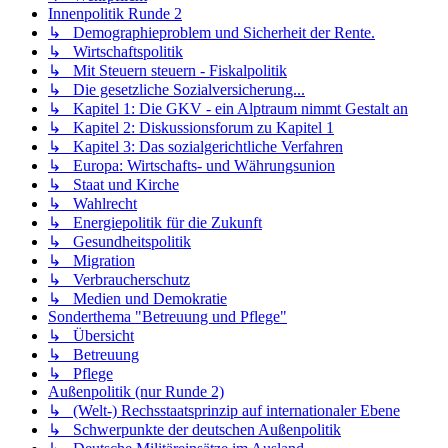
Innenpolitik Runde 2
↳ Demographieproblem und Sicherheit der Rente.
↳ Wirtschaftspolitik
↳ Mit Steuern steuern - Fiskalpolitik
↳ Die gesetzliche Sozialversicherung...
↳ Kapitel 1: Die GKV - ein Alptraum nimmt Gestalt an
↳ Kapitel 2: Diskussionsforum zu Kapitel 1
↳ Kapitel 3: Das sozialgerichtliche Verfahren
↳ Europa: Wirtschafts- und Währungsunion
↳ Staat und Kirche
↳ Wahlrecht
↳ Energiepolitik für die Zukunft
↳ Gesundheitspolitik
↳ Migration
↳ Verbraucherschutz
↳ Medien und Demokratie
Sonderthema "Betreuung und Pflege"
↳ Übersicht
↳ Betreuung
↳ Pflege
Außenpolitik (nur Runde 2)
↳ (Welt-) Rechsstaatsprinzip auf internationaler Ebene
↳ Schwerpunkte der deutschen Außenpolitik