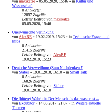
von
maxikatze
»
05.05.2020, 15:46
» in
Kultur und
Wissenschaft
0
Antworten
12857
Zugriffe
Letzter Beitrag
von
maxikatze
05.05.2020, 15:46
Unerwünschte Verlinkung
von
AlexRE
»
19.02.2019, 15:23
» in
Technische Fragen und
Infos
0
Antworten
21415
Zugriffe
Letzter Beitrag
von
AlexRE
19.02.2019, 15:23
Deutsche Verzweiflung (Zum Nachdenken !)
von
Staber
»
19.01.2018, 16:10
» in
Small Talk
0
Antworten
16826
Zugriffe
Letzter Beitrag
von
Staber
19.01.2018, 16:10
Die (bittere) Wahrheit: Der Mensch als das was er ist ...
von
Excubitor
»
14.08.2017, 21:07
» in
Weitere aktuelle
Themen