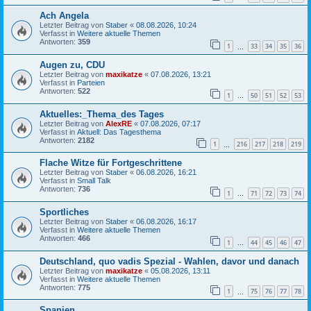
Ach Angela
Letzter Beitrag von
Staber
«
08.08.2026, 10:24
Verfasst in
Weitere aktuelle Themen
Antworten:
359
1
33
34
35
36
…
Augen zu, CDU
Letzter Beitrag von
maxikatze
«
07.08.2026, 13:21
Verfasst in
Parteien
Antworten:
522
1
50
51
52
53
…
Aktuelles:_Thema_des Tages
Letzter Beitrag von
AlexRE
«
07.08.2026, 07:17
Verfasst in
Aktuell: Das Tagesthema
Antworten:
2182
1
216
217
218
219
…
Flache Witze für Fortgeschrittene
Letzter Beitrag von
Staber
«
06.08.2026, 16:21
Verfasst in
Small Talk
Antworten:
736
1
71
72
73
74
…
Sportliches
Letzter Beitrag von
Staber
«
06.08.2026, 16:17
Verfasst in
Weitere aktuelle Themen
Antworten:
466
1
44
45
46
47
…
Deutschland, quo vadis Spezial - Wahlen, davor und danach
Letzter Beitrag von
maxikatze
«
05.08.2026, 13:11
Verfasst in
Weitere aktuelle Themen
Antworten:
775
1
75
76
77
78
…
Spanien