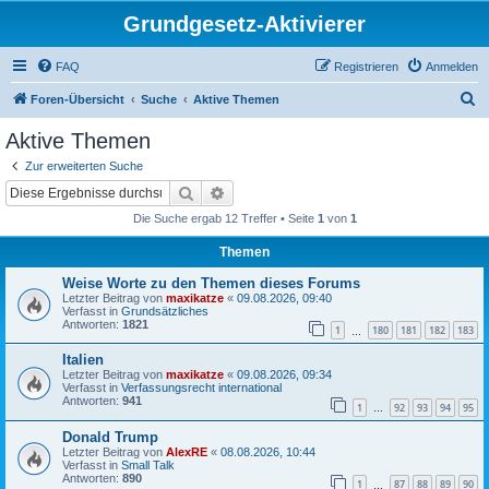
Grundgesetz-Aktivierer
FAQ
Registrieren
Anmelden
S
Foren-Übersicht
Suche
Aktive Themen
u
Aktive Themen
c
Zur erweiterten Suche
h
Suche
Erweiterte Suche
e
Die Suche ergab 12 Treffer • Seite
1
von
1
Themen
Weise Worte zu den Themen dieses Forums
Letzter Beitrag von
maxikatze
«
09.08.2026, 09:40
Verfasst in
Grundsätzliches
Antworten:
1821
1
180
181
182
183
…
Italien
Letzter Beitrag von
maxikatze
«
09.08.2026, 09:34
Verfasst in
Verfassungsrecht international
Antworten:
941
1
92
93
94
95
…
Donald Trump
Letzter Beitrag von
AlexRE
«
08.08.2026, 10:44
Verfasst in
Small Talk
Antworten:
890
1
87
88
89
90
…