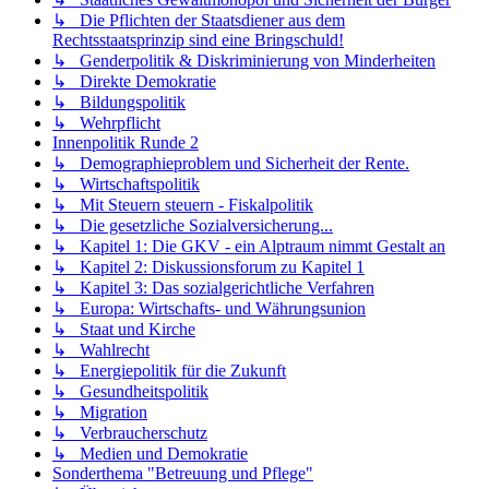
↳ Die Pflichten der Staatsdiener aus dem
Rechtsstaatsprinzip sind eine Bringschuld!
↳ Genderpolitik & Diskriminierung von Minderheiten
↳ Direkte Demokratie
↳ Bildungspolitik
↳ Wehrpflicht
Innenpolitik Runde 2
↳ Demographieproblem und Sicherheit der Rente.
↳ Wirtschaftspolitik
↳ Mit Steuern steuern - Fiskalpolitik
↳ Die gesetzliche Sozialversicherung...
↳ Kapitel 1: Die GKV - ein Alptraum nimmt Gestalt an
↳ Kapitel 2: Diskussionsforum zu Kapitel 1
↳ Kapitel 3: Das sozialgerichtliche Verfahren
↳ Europa: Wirtschafts- und Währungsunion
↳ Staat und Kirche
↳ Wahlrecht
↳ Energiepolitik für die Zukunft
↳ Gesundheitspolitik
↳ Migration
↳ Verbraucherschutz
↳ Medien und Demokratie
Sonderthema "Betreuung und Pflege"