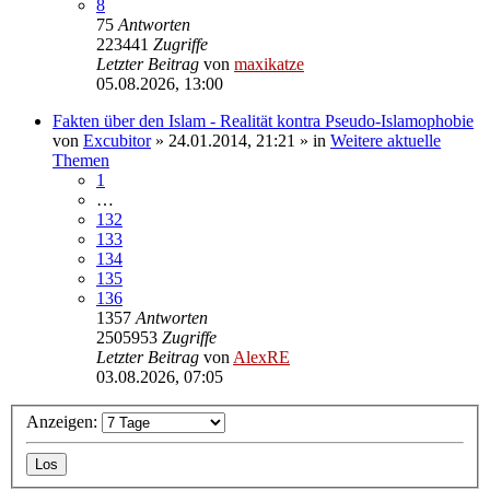
8
75
Antworten
223441
Zugriffe
Letzter Beitrag
von
maxikatze
05.08.2026, 13:00
Fakten über den Islam - Realität kontra Pseudo-Islamophobie
von
Excubitor
»
24.01.2014, 21:21
» in
Weitere aktuelle
Themen
1
…
132
133
134
135
136
1357
Antworten
2505953
Zugriffe
Letzter Beitrag
von
AlexRE
03.08.2026, 07:05
Anzeigen: