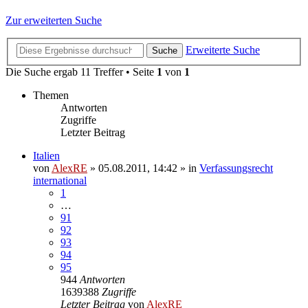
Zur erweiterten Suche
Erweiterte Suche
Suche
Die Suche ergab 11 Treffer • Seite
1
von
1
Themen
Antworten
Zugriffe
Letzter Beitrag
Italien
von
AlexRE
»
05.08.2011, 14:42
» in
Verfassungsrecht
international
1
…
91
92
93
94
95
944
Antworten
1639388
Zugriffe
Letzter Beitrag
von
AlexRE