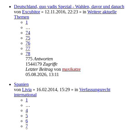
Deutschland, quo vadis Spezial - Wahlen, davor und danach
von
Excubitor
»
12.11.2016, 22:23
» in
Weitere aktuelle
Themen
1
…
74
75
76
77
78
775
Antworten
1544179
Zugriffe
Letzter Beitrag
von
maxikatze
05.08.2026, 13:11
Spanien
von
Livia
»
16.02.2014, 15:29
» in
Verfassungsrecht
international
1
…
4
5
6
7