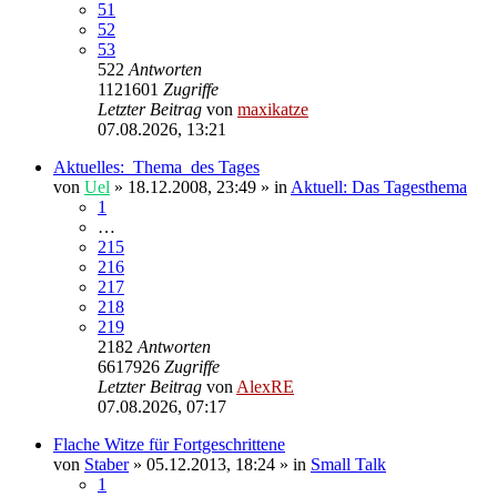
51
52
53
522
Antworten
1121601
Zugriffe
Letzter Beitrag
von
maxikatze
07.08.2026, 13:21
Aktuelles:_Thema_des Tages
von
Uel
»
18.12.2008, 23:49
» in
Aktuell: Das Tagesthema
1
…
215
216
217
218
219
2182
Antworten
6617926
Zugriffe
Letzter Beitrag
von
AlexRE
07.08.2026, 07:17
Flache Witze für Fortgeschrittene
von
Staber
»
05.12.2013, 18:24
» in
Small Talk
1