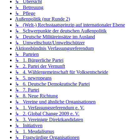
↳ Übersicht
↳ Betreuung
↳ Pflege
Außenpolitik (nur Runde 2)
↳ (Welt-) Rechsstaatsprinzip auf internationaler Ebene
↳ Schwerpunkte der deutschen Außenpolitik
↳ Deutsche Militäreinsätze im Ausland
↳ Umweltschutz/Umweltschützer
Aktionsbündnis Verfassungsreferendum
↳ Parteien
↳ 1. Bürgerliche Partei
↳ 2. Partei der Vernunft
↳ 4. Wählergemeinschaft für Volksentscheide
↳ 5. newropeans
↳ 6. Deutsche Demokratische Partei
↳ 7. Partei
↳ 8. Neue Richtung
↳ Vereine und ähnliche Organisationen
↳ 1. Verfassungsreferendum e. V.
↳ 2. Global Change 2009 e. V.
↳ 3. Vereinigte Direktkandidaten
↳ Initiativen
↳ 1. Meudalismus
↳ Fragwürdige Organisationen