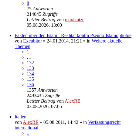
8
75
Antworten
214045
Zugriffe
Letzter Beitrag
von
maxikatze
05.08.2026, 13:00
Fakten über den Islam - Realität kontra Pseudo-Islamophobie
von
Excubitor
»
24.01.2014, 21:21
» in
Weitere aktuelle
Themen
1
…
132
133
134
135
136
1357
Antworten
2493435
Zugriffe
Letzter Beitrag
von
AlexRE
03.08.2026, 07:05
Italien
von
AlexRE
»
05.08.2011, 14:42
» in
Verfassungsrecht
international
1