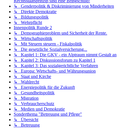
Rechtsstaatsprinzip sind eine Bringschuld!
↳ Genderpolitik & Diskriminierung von Minderheiten
↳ Direkte Demokratie
↳ Bildungspolitik
↳ Wehrpflicht
Innenpolitik Runde 2
↳ Demographieproblem und Sicherheit der Rente.
↳ Wirtschaftspolitik
↳ Mit Steuern steuern - Fiskalpolitik
↳ Die gesetzliche Sozialversicherung...
↳ Kapitel 1: Die GKV - ein Alptraum nimmt Gestalt an
↳ Kapitel 2: Diskussionsforum zu Kapitel 1
↳ Kapitel 3: Das sozialgerichtliche Verfahren
↳ Europa: Wirtschafts- und Währungsunion
↳ Staat und Kirche
↳ Wahlrecht
↳ Energiepolitik für die Zukunft
↳ Gesundheitspolitik
↳ Migration
↳ Verbraucherschutz
↳ Medien und Demokratie
Sonderthema "Betreuung und Pflege"
↳ Übersicht
↳ Betreuung