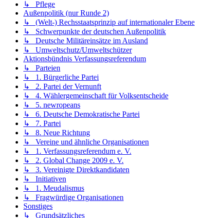
↳ Pflege
Außenpolitik (nur Runde 2)
↳ (Welt-) Rechsstaatsprinzip auf internationaler Ebene
↳ Schwerpunkte der deutschen Außenpolitik
↳ Deutsche Militäreinsätze im Ausland
↳ Umweltschutz/Umweltschützer
Aktionsbündnis Verfassungsreferendum
↳ Parteien
↳ 1. Bürgerliche Partei
↳ 2. Partei der Vernunft
↳ 4. Wählergemeinschaft für Volksentscheide
↳ 5. newropeans
↳ 6. Deutsche Demokratische Partei
↳ 7. Partei
↳ 8. Neue Richtung
↳ Vereine und ähnliche Organisationen
↳ 1. Verfassungsreferendum e. V.
↳ 2. Global Change 2009 e. V.
↳ 3. Vereinigte Direktkandidaten
↳ Initiativen
↳ 1. Meudalismus
↳ Fragwürdige Organisationen
Sonstiges
↳ Grundsätzliches