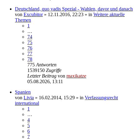
Deutschland, quo vadis Spezial - Wahlen, davor und danach
von
Excubitor
»
12.11.2016, 22:23
» in
Weitere aktuelle
Themen
1
…
74
75
76
77
78
775
Antworten
1539150
Zugriffe
Letzter Beitrag
von
maxikatze
05.08.2026, 13:11
Spanien
von
Livia
»
16.02.2014, 15:29
» in
Verfassungsrecht
international
1
…
4
5
6
7