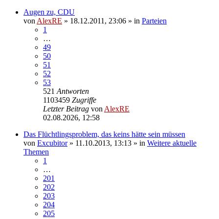
Augen zu, CDU
von
AlexRE
»
18.12.2011, 23:06
» in
Parteien
1
…
49
50
51
52
53
521
Antworten
1103459
Zugriffe
Letzter Beitrag
von
AlexRE
02.08.2026, 12:58
Das Flüchtlingsproblem, das keins hätte sein müssen
von
Excubitor
»
11.10.2013, 13:13
» in
Weitere aktuelle
Themen
1
…
201
202
203
204
205