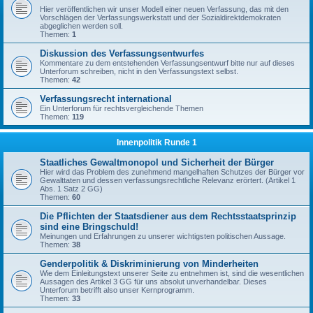
Hier veröffentlichen wir unser Modell einer neuen Verfassung, das mit den
Vorschlägen der Verfassungswerkstatt und der Sozialdirektdemokraten
abgeglichen werden soll.
Themen:
1
Diskussion des Verfassungsentwurfes
Kommentare zu dem entstehenden Verfassungsentwurf bitte nur auf dieses
Unterforum schreiben, nicht in den Verfassungstext selbst.
Themen:
42
Verfassungsrecht international
Ein Unterforum für rechtsvergleichende Themen
Themen:
119
Innenpolitik Runde 1
Staatliches Gewaltmonopol und Sicherheit der Bürger
Hier wird das Problem des zunehmend mangelhaften Schutzes der Bürger vor
Gewalttaten und dessen verfassungsrechtliche Relevanz erörtert. (Artikel 1
Abs. 1 Satz 2 GG)
Themen:
60
Die Pflichten der Staatsdiener aus dem Rechtsstaatsprinzip
sind eine Bringschuld!
Meinungen und Erfahrungen zu unserer wichtigsten politischen Aussage.
Themen:
38
Genderpolitik & Diskriminierung von Minderheiten
Wie dem Einleitungstext unserer Seite zu entnehmen ist, sind die wesentlichen
Aussagen des Artikel 3 GG für uns absolut unverhandelbar. Dieses
Unterforum betrifft also unser Kernprogramm.
Themen:
33