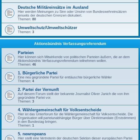
Deutsche Militäreinsätze im Ausland
Hier werden Meinungen zu Sinn oder Unsinn von Bundeswehreinsätzen
jenseits der deutschen Grenzen diskutiert.
Themen:
80
Umweltschutz/Umweltschützer
Themen:
3
Aktionsbündnis Verfassungsreferendum
Parteien
Hier können sich Mitwirkende von politischen Parteien äußern, die an dem
Aktionsbündnis Verfassungsreferendum teilnehmen wollen.
Themen:
46
1. Bürgerliche Partei
Eine neu gegründete Partei für enttäuschte bürgerliche Wähler
Themen:
4
2. Partei der Vernunft
Auf diesem Forum stellt der bekannte Journalist Oliver Janich die von ihm
gegründete Partei vor.
Themen:
3
4. Wählergemeinschaft für Volksentscheide
Hier ist das Unterforum für die Wählergemeinschaft für Volksentscheide. Die
Organisation will parteiunabhängige Bürger über Direktmandate (Erststimmen)
in den Bundestag bringen.
Themen:
1
5. newropeans
Hier stellt eine Vertreterin der deutschen Sektion dieser europäischen Partei