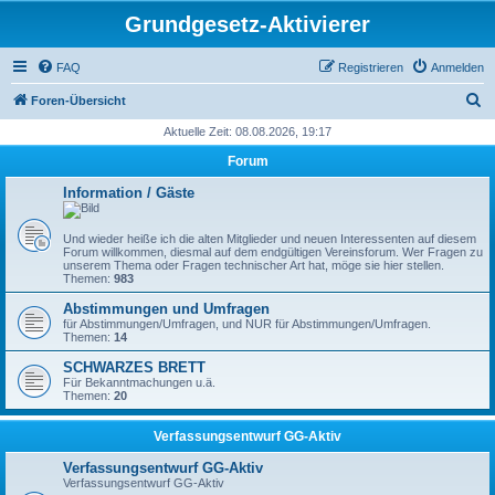
Grundgesetz-Aktivierer
FAQ
Registrieren
Anmelden
S
Foren-Übersicht
u
Aktuelle Zeit: 08.08.2026, 19:17
c
Forum
h
Information / Gäste
e
Und wieder heiße ich die alten Mitglieder und neuen Interessenten auf diesem
Forum willkommen, diesmal auf dem endgültigen Vereinsforum. Wer Fragen zu
unserem Thema oder Fragen technischer Art hat, möge sie hier stellen.
Themen:
983
Abstimmungen und Umfragen
für Abstimmungen/Umfragen, und NUR für Abstimmungen/Umfragen.
Themen:
14
SCHWARZES BRETT
Für Bekanntmachungen u.ä.
Themen:
20
Verfassungsentwurf GG-Aktiv
Verfassungsentwurf GG-Aktiv
Verfassungsentwurf GG-Aktiv