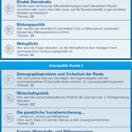
Direkte Demokratie
Soll die neue Verfassung Volksabstimmungen nach bekanntem Muster
vorsehen oder muss man über neue, auf die Bundesrepublik zugeschnittene
Modelle nachdenken?
Themen:
20
Bildungspolitik
Hier werden die mit Artikel 3 und Artikel 6 GG in Widerspruch stehenden
Mängel des Bildungswesens erörtert.
Themen:
19
Wehrpflicht
Hier wird die Frage diskutiert, ob die Wehrpflicht in ihrer heutigen Form
überhaupt noch verfassungsgemäß ist.
Themen:
22
Innenpolitik Runde 2
Demographieproblem und Sicherheit der Rente.
Hier wird unsere Idee der einmaligen Vermögensabgabe und der
zweckgebundenen Erbschaftssteuer erörtert. (2. Lastenausgleichsgesetz)
Themen:
11
Wirtschaftspolitik
Hier wird das wirtschaftspolitische Profil für die Zeit nach der 2. Parteigründung
diskutiert.
Themen:
117
Die gesetzliche Sozialversicherung...
... Anspruch, Schein und Wirklichkeit.
Oder auch: Stasi 2.0 und der Betrug an den Zwangsversicherten
Themen:
14
Europa: Wirtschafts- und Währungsunion