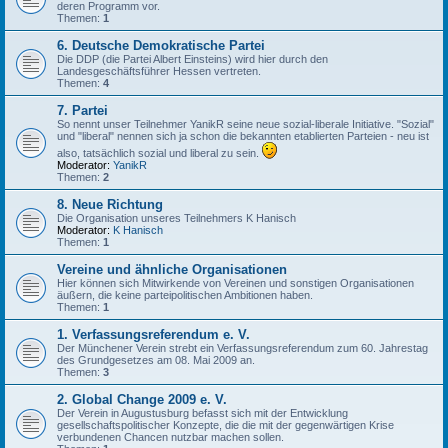
deren Programm vor.
Themen:
1
6. Deutsche Demokratische Partei
Die DDP (die Partei Albert Einsteins) wird hier durch den
Landesgeschäftsführer Hessen vertreten.
Themen:
4
7. Partei
So nennt unser Teilnehmer YanikR seine neue sozial-liberale Initiative. "Sozial"
und "liberal" nennen sich ja schon die bekannten etablierten Parteien - neu ist
also, tatsächlich sozial und liberal zu sein.
Moderator:
YanikR
Themen:
2
8. Neue Richtung
Die Organisation unseres Teilnehmers K Hanisch
Moderator:
K Hanisch
Themen:
1
Vereine und ähnliche Organisationen
Hier können sich Mitwirkende von Vereinen und sonstigen Organisationen
äußern, die keine parteipolitischen Ambitionen haben.
Themen:
1
1. Verfassungsreferendum e. V.
Der Münchener Verein strebt ein Verfassungsreferendum zum 60. Jahrestag
des Grundgesetzes am 08. Mai 2009 an.
Themen:
3
2. Global Change 2009 e. V.
Der Verein in Augustusburg befasst sich mit der Entwicklung
gesellschaftspolitischer Konzepte, die die mit der gegenwärtigen Krise
verbundenen Chancen nutzbar machen sollen.