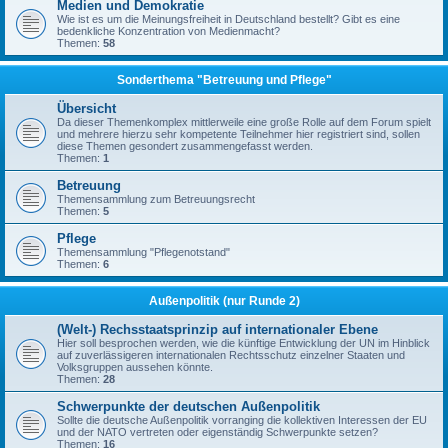
Medien und Demokratie
Wie ist es um die Meinungsfreiheit in Deutschland bestellt? Gibt es eine
bedenkliche Konzentration von Medienmacht?
Themen:
58
Sonderthema "Betreuung und Pflege"
Übersicht
Da dieser Themenkomplex mittlerweile eine große Rolle auf dem Forum spielt
und mehrere hierzu sehr kompetente Teilnehmer hier registriert sind, sollen
diese Themen gesondert zusammengefasst werden.
Themen:
1
Betreuung
Themensammlung zum Betreuungsrecht
Themen:
5
Pflege
Themensammlung "Pflegenotstand"
Themen:
6
Außenpolitik (nur Runde 2)
(Welt-) Rechsstaatsprinzip auf internationaler Ebene
Hier soll besprochen werden, wie die künftige Entwicklung der UN im Hinblick
auf zuverlässigeren internationalen Rechtsschutz einzelner Staaten und
Volksgruppen aussehen könnte.
Themen:
28
Schwerpunkte der deutschen Außenpolitik
Sollte die deutsche Außenpolitik vorranging die kollektiven Interessen der EU
und der NATO vertreten oder eigenständig Schwerpunkte setzen?
Themen:
16