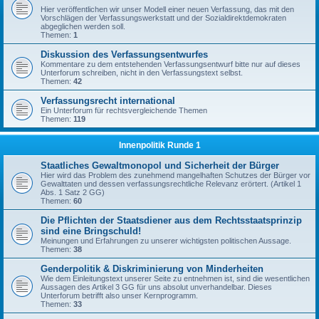
Hier veröffentlichen wir unser Modell einer neuen Verfassung, das mit den
Vorschlägen der Verfassungswerkstatt und der Sozialdirektdemokraten
abgeglichen werden soll.
Themen:
1
Diskussion des Verfassungsentwurfes
Kommentare zu dem entstehenden Verfassungsentwurf bitte nur auf dieses
Unterforum schreiben, nicht in den Verfassungstext selbst.
Themen:
42
Verfassungsrecht international
Ein Unterforum für rechtsvergleichende Themen
Themen:
119
Innenpolitik Runde 1
Staatliches Gewaltmonopol und Sicherheit der Bürger
Hier wird das Problem des zunehmend mangelhaften Schutzes der Bürger vor
Gewalttaten und dessen verfassungsrechtliche Relevanz erörtert. (Artikel 1
Abs. 1 Satz 2 GG)
Themen:
60
Die Pflichten der Staatsdiener aus dem Rechtsstaatsprinzip
sind eine Bringschuld!
Meinungen und Erfahrungen zu unserer wichtigsten politischen Aussage.
Themen:
38
Genderpolitik & Diskriminierung von Minderheiten
Wie dem Einleitungstext unserer Seite zu entnehmen ist, sind die wesentlichen
Aussagen des Artikel 3 GG für uns absolut unverhandelbar. Dieses
Unterforum betrifft also unser Kernprogramm.
Themen:
33