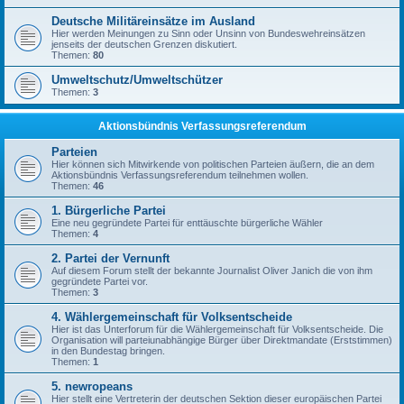
Deutsche Militäreinsätze im Ausland
Hier werden Meinungen zu Sinn oder Unsinn von Bundeswehreinsätzen
jenseits der deutschen Grenzen diskutiert.
Themen:
80
Umweltschutz/Umweltschützer
Themen:
3
Aktionsbündnis Verfassungsreferendum
Parteien
Hier können sich Mitwirkende von politischen Parteien äußern, die an dem
Aktionsbündnis Verfassungsreferendum teilnehmen wollen.
Themen:
46
1. Bürgerliche Partei
Eine neu gegründete Partei für enttäuschte bürgerliche Wähler
Themen:
4
2. Partei der Vernunft
Auf diesem Forum stellt der bekannte Journalist Oliver Janich die von ihm
gegründete Partei vor.
Themen:
3
4. Wählergemeinschaft für Volksentscheide
Hier ist das Unterforum für die Wählergemeinschaft für Volksentscheide. Die
Organisation will parteiunabhängige Bürger über Direktmandate (Erststimmen)
in den Bundestag bringen.
Themen:
1
5. newropeans
Hier stellt eine Vertreterin der deutschen Sektion dieser europäischen Partei