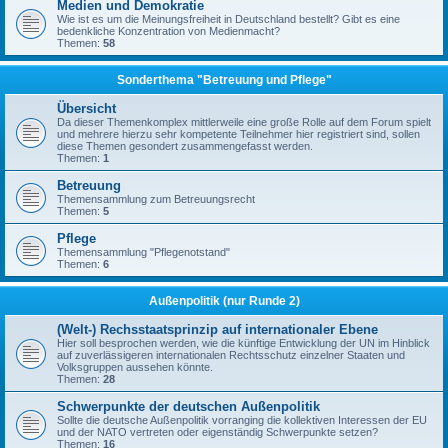
Medien und Demokratie
Wie ist es um die Meinungsfreiheit in Deutschland bestellt? Gibt es eine
bedenkliche Konzentration von Medienmacht?
Themen:
58
Sonderthema "Betreuung und Pflege"
Übersicht
Da dieser Themenkomplex mittlerweile eine große Rolle auf dem Forum spielt
und mehrere hierzu sehr kompetente Teilnehmer hier registriert sind, sollen
diese Themen gesondert zusammengefasst werden.
Themen:
1
Betreuung
Themensammlung zum Betreuungsrecht
Themen:
5
Pflege
Themensammlung "Pflegenotstand"
Themen:
6
Außenpolitik (nur Runde 2)
(Welt-) Rechsstaatsprinzip auf internationaler Ebene
Hier soll besprochen werden, wie die künftige Entwicklung der UN im Hinblick
auf zuverlässigeren internationalen Rechtsschutz einzelner Staaten und
Volksgruppen aussehen könnte.
Themen:
28
Schwerpunkte der deutschen Außenpolitik
Sollte die deutsche Außenpolitik vorranging die kollektiven Interessen der EU
und der NATO vertreten oder eigenständig Schwerpunkte setzen?
Themen:
16