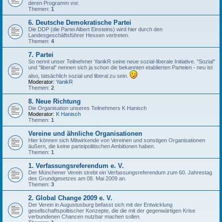
deren Programm vor.
Themen:
1
6. Deutsche Demokratische Partei
Die DDP (die Partei Albert Einsteins) wird hier durch den
Landesgeschäftsführer Hessen vertreten.
Themen:
4
7. Partei
So nennt unser Teilnehmer YanikR seine neue sozial-liberale Initiative. "Sozial"
und "liberal" nennen sich ja schon die bekannten etablierten Parteien - neu ist
also, tatsächlich sozial und liberal zu sein.
Moderator:
YanikR
Themen:
2
8. Neue Richtung
Die Organisation unseres Teilnehmers K Hanisch
Moderator:
K Hanisch
Themen:
1
Vereine und ähnliche Organisationen
Hier können sich Mitwirkende von Vereinen und sonstigen Organisationen
äußern, die keine parteipolitischen Ambitionen haben.
Themen:
1
1. Verfassungsreferendum e. V.
Der Münchener Verein strebt ein Verfassungsreferendum zum 60. Jahrestag
des Grundgesetzes am 08. Mai 2009 an.
Themen:
3
2. Global Change 2009 e. V.
Der Verein in Augustusburg befasst sich mit der Entwicklung
gesellschaftspolitischer Konzepte, die die mit der gegenwärtigen Krise
verbundenen Chancen nutzbar machen sollen.