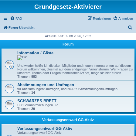
Grundgesetz-Aktivierer
FAQ
Registrieren
Anmelden
S
Foren-Übersicht
u
Aktuelle Zeit: 09.08.2026, 12:32
c
Forum
h
Information / Gäste
e
Und wieder heiße ich die alten Mitglieder und neuen Interessenten auf diesem
Forum willkommen, diesmal auf dem endgültigen Vereinsforum. Wer Fragen zu
unserem Thema oder Fragen technischer Art hat, möge sie hier stellen.
Themen:
983
Abstimmungen und Umfragen
für Abstimmungen/Umfragen, und NUR für Abstimmungen/Umfragen.
Themen:
14
SCHWARZES BRETT
Für Bekanntmachungen u.ä.
Themen:
20
Verfassungsentwurf GG-Aktiv
Verfassungsentwurf GG-Aktiv
Verfassungsentwurf GG-Aktiv