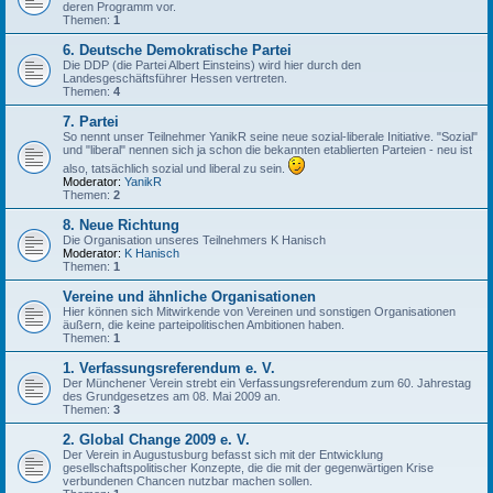
deren Programm vor.
Themen:
1
6. Deutsche Demokratische Partei
Die DDP (die Partei Albert Einsteins) wird hier durch den
Landesgeschäftsführer Hessen vertreten.
Themen:
4
7. Partei
So nennt unser Teilnehmer YanikR seine neue sozial-liberale Initiative. "Sozial"
und "liberal" nennen sich ja schon die bekannten etablierten Parteien - neu ist
also, tatsächlich sozial und liberal zu sein.
Moderator:
YanikR
Themen:
2
8. Neue Richtung
Die Organisation unseres Teilnehmers K Hanisch
Moderator:
K Hanisch
Themen:
1
Vereine und ähnliche Organisationen
Hier können sich Mitwirkende von Vereinen und sonstigen Organisationen
äußern, die keine parteipolitischen Ambitionen haben.
Themen:
1
1. Verfassungsreferendum e. V.
Der Münchener Verein strebt ein Verfassungsreferendum zum 60. Jahrestag
des Grundgesetzes am 08. Mai 2009 an.
Themen:
3
2. Global Change 2009 e. V.
Der Verein in Augustusburg befasst sich mit der Entwicklung
gesellschaftspolitischer Konzepte, die die mit der gegenwärtigen Krise
verbundenen Chancen nutzbar machen sollen.