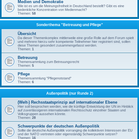
Medien und Demokratie
Wie ist es um die Meinungsfreiheit in Deutschland bestellt? Gibt es eine
bedenkliche Konzentration von Medienmacht?
Themen:
58
Sonderthema "Betreuung und Pflege"
Übersicht
Da dieser Themenkomplex mittlerweile eine große Rolle auf dem Forum spielt
und mehrere hierzu sehr kompetente Teilnehmer hier registriert sind, sollen
diese Themen gesondert zusammengefasst werden.
Themen:
1
Betreuung
Themensammlung zum Betreuungsrecht
Themen:
5
Pflege
Themensammlung "Pflegenotstand"
Themen:
6
Außenpolitik (nur Runde 2)
(Welt-) Rechsstaatsprinzip auf internationaler Ebene
Hier soll besprochen werden, wie die künftige Entwicklung der UN im Hinblick
auf zuverlässigeren internationalen Rechtsschutz einzelner Staaten und
Volksgruppen aussehen könnte.
Themen:
28
Schwerpunkte der deutschen Außenpolitik
Sollte die deutsche Außenpolitik vorranging die kollektiven Interessen der EU
und der NATO vertreten oder eigenständig Schwerpunkte setzen?
Themen:
16