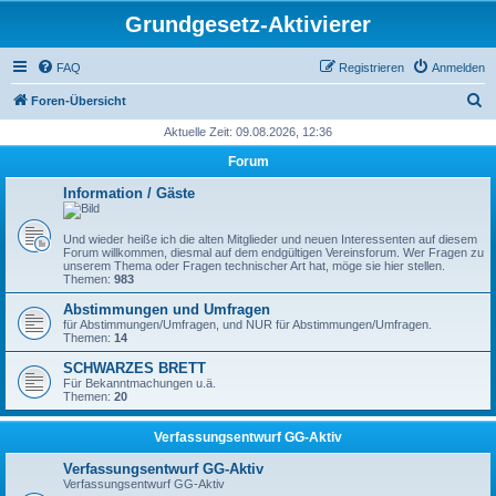
Grundgesetz-Aktivierer
FAQ
Registrieren
Anmelden
S
Foren-Übersicht
u
Aktuelle Zeit: 09.08.2026, 12:36
c
Forum
h
Information / Gäste
e
Und wieder heiße ich die alten Mitglieder und neuen Interessenten auf diesem
Forum willkommen, diesmal auf dem endgültigen Vereinsforum. Wer Fragen zu
unserem Thema oder Fragen technischer Art hat, möge sie hier stellen.
Themen:
983
Abstimmungen und Umfragen
für Abstimmungen/Umfragen, und NUR für Abstimmungen/Umfragen.
Themen:
14
SCHWARZES BRETT
Für Bekanntmachungen u.ä.
Themen:
20
Verfassungsentwurf GG-Aktiv
Verfassungsentwurf GG-Aktiv
Verfassungsentwurf GG-Aktiv