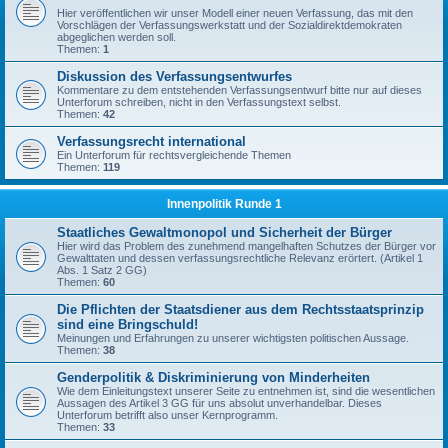
Hier veröffentlichen wir unser Modell einer neuen Verfassung, das mit den
Vorschlägen der Verfassungswerkstatt und der Sozialdirektdemokraten
abgeglichen werden soll.
Themen:
1
Diskussion des Verfassungsentwurfes
Kommentare zu dem entstehenden Verfassungsentwurf bitte nur auf dieses
Unterforum schreiben, nicht in den Verfassungstext selbst.
Themen:
42
Verfassungsrecht international
Ein Unterforum für rechtsvergleichende Themen
Themen:
119
Innenpolitik Runde 1
Staatliches Gewaltmonopol und Sicherheit der Bürger
Hier wird das Problem des zunehmend mangelhaften Schutzes der Bürger vor
Gewalttaten und dessen verfassungsrechtliche Relevanz erörtert. (Artikel 1
Abs. 1 Satz 2 GG)
Themen:
60
Die Pflichten der Staatsdiener aus dem Rechtsstaatsprinzip
sind eine Bringschuld!
Meinungen und Erfahrungen zu unserer wichtigsten politischen Aussage.
Themen:
38
Genderpolitik & Diskriminierung von Minderheiten
Wie dem Einleitungstext unserer Seite zu entnehmen ist, sind die wesentlichen
Aussagen des Artikel 3 GG für uns absolut unverhandelbar. Dieses
Unterforum betrifft also unser Kernprogramm.
Themen:
33