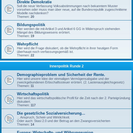
Direkte Demokratie
Soll die neue Verfassung Volksabstimmungen nach bekanntem Muster
vorsehen oder muss man über neue, auf die Bundesrepublik zugeschnittene
Modelle nachdenken?
Themen:
20
Bildungspolitik
Hier werden die mit Artikel 3 und Artikel 6 GG in Widerspruch stehenden
Mängel des Bildungswesens erörtert.
Themen:
19
Wehrpflicht
Hier wird die Frage diskutiert, ob die Wehrpflicht in ihrer heutigen Form
überhaupt noch verfassungsgemäß ist.
Themen:
22
Innenpolitik Runde 2
Demographieproblem und Sicherheit der Rente.
Hier wird unsere Idee der einmaligen Vermögensabgabe und der
zweckgebundenen Erbschaftssteuer erörtert. (2. Lastenausgleichsgesetz)
Themen:
11
Wirtschaftspolitik
Hier wird das wirtschaftspolitische Profil für die Zeit nach der 2. Parteigründung
diskutiert.
Themen:
117
Die gesetzliche Sozialversicherung...
... Anspruch, Schein und Wirklichkeit.
Oder auch: Stasi 2.0 und der Betrug an den Zwangsversicherten
Themen:
14
Europa: Wirtschafts- und Währungsunion