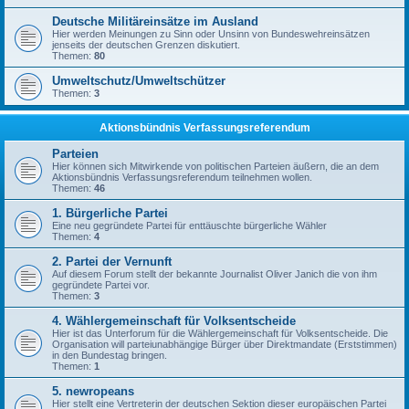
Deutsche Militäreinsätze im Ausland
Hier werden Meinungen zu Sinn oder Unsinn von Bundeswehreinsätzen
jenseits der deutschen Grenzen diskutiert.
Themen:
80
Umweltschutz/Umweltschützer
Themen:
3
Aktionsbündnis Verfassungsreferendum
Parteien
Hier können sich Mitwirkende von politischen Parteien äußern, die an dem
Aktionsbündnis Verfassungsreferendum teilnehmen wollen.
Themen:
46
1. Bürgerliche Partei
Eine neu gegründete Partei für enttäuschte bürgerliche Wähler
Themen:
4
2. Partei der Vernunft
Auf diesem Forum stellt der bekannte Journalist Oliver Janich die von ihm
gegründete Partei vor.
Themen:
3
4. Wählergemeinschaft für Volksentscheide
Hier ist das Unterforum für die Wählergemeinschaft für Volksentscheide. Die
Organisation will parteiunabhängige Bürger über Direktmandate (Erststimmen)
in den Bundestag bringen.
Themen:
1
5. newropeans
Hier stellt eine Vertreterin der deutschen Sektion dieser europäischen Partei