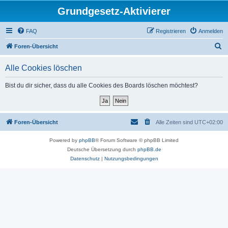
Grundgesetz-Aktivierer
FAQ
Registrieren
Anmelden
S
Foren-Übersicht
u
Alle Cookies löschen
c
h
Bist du dir sicher, dass du alle Cookies des Boards löschen möchtest?
e
Foren-Übersicht
Alle Zeiten sind
UTC+02:00
Powered by
phpBB
® Forum Software © phpBB Limited
Deutsche Übersetzung durch
phpBB.de
Datenschutz
|
Nutzungsbedingungen