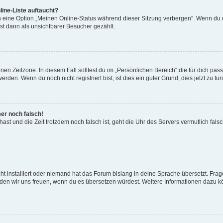
ine-Liste auftaucht?
n eine Option „Meinen Online-Status während dieser Sitzung verbergen“. Wenn du d
st dann als unsichtbarer Besucher gezählt.
en Zeitzone. In diesem Fall solltest du im „Persönlichen Bereich“ die für dich passe
den. Wenn du noch nicht registriert bist, ist dies ein guter Grund, dies jetzt zu tun
mer noch falsch!
t hast und die Zeit trotzdem noch falsch ist, geht die Uhr des Servers vermutlich fal
t installiert oder niemand hat das Forum bislang in deine Sprache übersetzt. Frag
, würden wir uns freuen, wenn du es übersetzen würdest. Weitere Informationen dazu