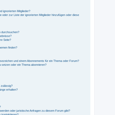
d ignorierten Mitglieder?
e oder zur Liste der ignorierten Mitglieder hinzufügen oder diese
en durchsuchen?
gebnisse?
re Seite?
hemen finden?
esezeichen und einem Abonnements für ein Thema oder Forum?
a setzen oder ein Thema abonnieren?
 zulässig?
hänge erhalten?
?
hwerden oder juristische Anfragen zu diesem Forum gibt?
s kontaktieren?