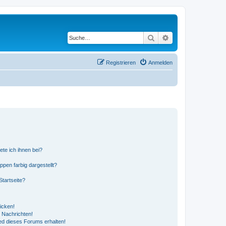
Suche
Erweiterte Suche
Registrieren
Anmelden
ete ich ihnen bei?
en farbig dargestellt?
tartseite?
icken!
 Nachrichten!
ed dieses Forums erhalten!