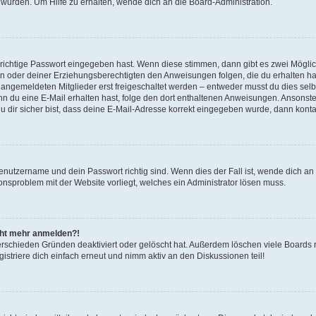
 wurden. Um Hilfe zu erhalten, wende dich an die Board-Administration.
 richtige Passwort eingegeben hast. Wenn diese stimmen, dann gibt es zwei Mögl
tern oder deiner Erziehungsberechtigten den Anweisungen folgen, die du erhalten ha
u angemeldeten Mitglieder erst freigeschaltet werden – entweder musst du dies selbs
. Wenn du eine E-Mail erhalten hast, folge den dort enthaltenen Anweisungen. Ansons
 dir sicher bist, dass deine E-Mail-Adresse korrekt eingegeben wurde, dann kontak
Benutzername und dein Passwort richtig sind. Wenn dies der Fall ist, wende dich a
ionsproblem mit der Website vorliegt, welches ein Administrator lösen muss.
icht mehr anmelden?!
erschieden Gründen deaktiviert oder gelöscht hat. Außerdem löschen viele Boards r
triere dich einfach erneut und nimm aktiv an den Diskussionen teil!