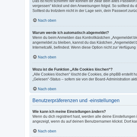
Das ist nicht schlimm! Wir können dir zwar dein altes Passwort
vergessen“ klickst und den Anweisungen folgst. So solltest du
Solltest du trotzdem nicht in der Lage sein, dein Passwort zur
Nach oben
Warum werde ich automatisch abgemeldet?
Wenn du beim Anmelden das Kontrollkästchen „Angemeldet bleib
angemeldet zu bleiben, kannst du das Kästchen „Angemeldet b
Internetcafé, befindest. Wenn diese Option nicht zur Verfügung
Nach oben
Wozu ist die Funktion „Alle Cookies löschen“?
„Alle Cookies löschen“ löscht die Cookies, die phpBB erstellt
„Gelesen“-Status – sofern sie von der Board-Administration ak
Nach oben
Benutzerpräferenzen und -einstellungen
Wie kann ich meine Einstellungen ändern?
Wenn du dich registriert hast, werden alle deine Einstellunge
angezeigt, wenn du auf deinen Benutzernamen klickst. Dort kan
Nach oben