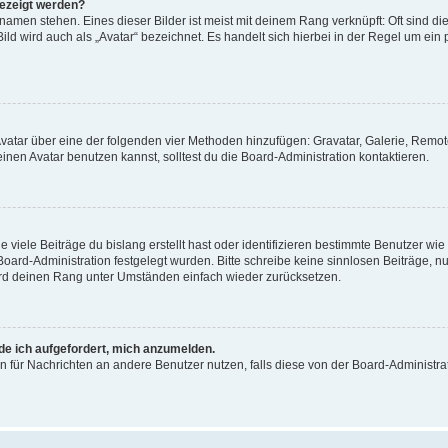
gezeigt werden?
amen stehen. Eines dieser Bilder ist meist mit deinem Rang verknüpft: Oft sind di
ld wird auch als „Avatar“ bezeichnet. Es handelt sich hierbei in der Regel um ein
 Avatar über eine der folgenden vier Methoden hinzufügen: Gravatar, Galerie, Rem
en Avatar benutzen kannst, solltest du die Board-Administration kontaktieren.
viele Beiträge du bislang erstellt hast oder identifizieren bestimmte Benutzer w
 Board-Administration festgelegt wurden. Bitte schreibe keine sinnlosen Beiträge
wird deinen Rang unter Umständen einfach wieder zurücksetzen.
rde ich aufgefordert, mich anzumelden.
ion für Nachrichten an andere Benutzer nutzen, falls diese von der Board-Administ