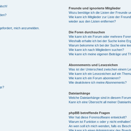
alsch!
Freunde und ignorierte Mitglieder
Wozu benötige ich die Listen der Freunde un
rden?
Wie kann ich Mitglieder zur Liste der Freund
wieder aus den Listen entfernen?
fgefordert, mich anzumelden.
Die Foren durchsuchen
Wie kann ich ein Forum oder mehrere For
Weshalb erhalte ich bei der Suche keine Er
Warum bekomme ich bei der Suche eine lee
Wie kann ich nach Mitgliedern suchen?
Wie kann ich meine eigenen Beiträge und T
Abonnements und Lesezeichen
Was ist der Unterschied zwischen einem L
Wie kann ich ein Lesezeichen auf ein Them
Wie kann ich ein Forum abonnieren?
Wie deaktiviere ich meine Abonnements?
gs?
Dateianhänge
Welche Dateianhänge sind in diesem Forum
Kann ich eine Übersicht all meiner Dateian
phpBB betreffende Fragen
Wer hat diese Forensoftware entwickelt?
Warum ist Funktion x oder y nicht enthalten
An wen soll ich mich wenden, falls es Besc
Wie kann ich einen Administrator des Board