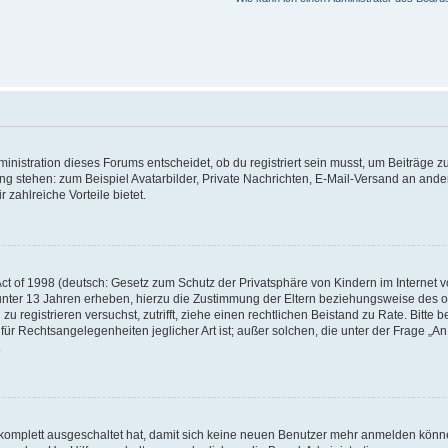
istration dieses Forums entscheidet, ob du registriert sein musst, um Beiträge zu s
ung stehen: zum Beispiel Avatarbilder, Private Nachrichten, E-Mail-Versand an ander
 zahlreiche Vorteile bietet.
t of 1998 (deutsch: Gesetz zum Schutz der Privatsphäre von Kindern im Internet vo
unter 13 Jahren erheben, hierzu die Zustimmung der Eltern beziehungsweise des o
h zu registrieren versuchst, zutrifft, ziehe einen rechtlichen Beistand zu Rate. Bit
für Rechtsangelegenheiten jeglicher Art ist; außer solchen, die unter der Frage „
.
g komplett ausgeschaltet hat, damit sich keine neuen Benutzer mehr anmelden könn