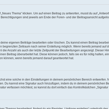
„Neues Thema“ klicken. Um auf einen Beitrag zu antworten, musst du auf „Antworte
e Berechtigungen sind jeweils am Ende der Foren- und der Beitragsansicht aufgeliste
r deine eigenen Beiträge bearbeiten oder löschen. Du kannst einen Beitrag bearbe
inen begrenzten Zeitraum nach seiner Erstellung möglich. Wenn bereits jemand auf de
 die Anzahl als auch der letzte Zeitpunkt der Bearbeitungen angezeigt. Dieser Hi
en Beitrag überarbeitet hat. Diese können jedoch, falls sie es für nötig halten, ei
hen können, wenn bereits jemand darauf geantwortet hat.
st eine solche in den Einstellungen in deinem persönlichen Bereich entwerfen. Na
eren. Du kannst eine Signatur auch hinzufügen, indem du in deinem persönlichen 
atur verfassen möchtest, so kannst du dort einfach das Kontrollkästchen „Signatu
s Themas bearbeitest, findest du ein Register „Umfrage erstellen“ unterhalb des F