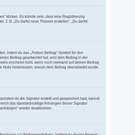
n“ klicken. Es könnte sein, dass eine Registrierung
t. Z. B. „Du darfst neue Themen erstellen“, „Du darfst
iten, indem du das „Ändere Beitrag“-Symbol für den
inen Beitrag geantwortet hat, wird dein Beitrag in der
nweis erscheint nicht, wenn noch niemand auf deinen Beitrag
ne Notiz hinterlassen, warum dein Beitrag überarbeitet wurde.
chdem du die Signatur erstellt und gespeichert hast, kannst
Bereich das standardmäßige Anhängen deiner Signatur
r anhängen“ wieder deaktivieren.
ormulars zur Beitragserstellung. Solltest du diesen Bereich