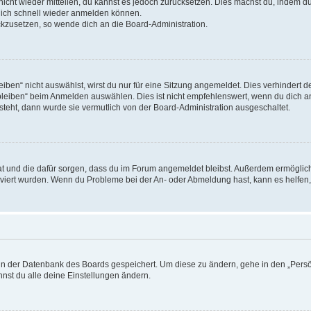
 nicht wieder mitteilen, du kannst es jedoch zurücksetzen. Dies machst du, indem 
 dich schnell wieder anmelden können.
ückzusetzen, so wende dich an die Board-Administration.
en“ nicht auswählst, wirst du nur für eine Sitzung angemeldet. Dies verhindert 
leiben“ beim Anmelden auswählen. Dies ist nicht empfehlenswert, wenn du dich an
 steht, dann wurde sie vermutlich von der Board-Administration ausgeschaltet.
 hat und die dafür sorgen, dass du im Forum angemeldet bleibst. Außerdem ermögli
tiviert wurden. Wenn du Probleme bei der An- oder Abmeldung hast, kann es helfen
n in der Datenbank des Boards gespeichert. Um diese zu ändern, gehe in den „Persö
nst du alle deine Einstellungen ändern.