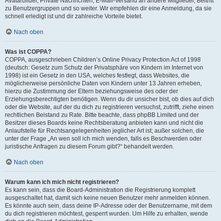
Avatarbilder, Private Nachrichten, E-Mail-Versand an andere Mitglieder, Beitritt
zu Benutzergruppen und so weiter. Wir empfehlen dir eine Anmeldung, da sie
schnell erledigt ist und dir zahlreiche Vorteile bietet.
Nach oben
Was ist COPPA?
COPPA, ausgeschrieben Children’s Online Privacy Protection Act of 1998
(deutsch: Gesetz zum Schutz der Privatsphäre von Kindern im Internet von
1998) ist ein Gesetz in den USA, welches festlegt, dass Websites, die
möglicherweise persönliche Daten von Kindern unter 13 Jahren erheben,
hierzu die Zustimmung der Eltern beziehungsweise des oder der
Erziehungsberechtigten benötigen. Wenn du dir unsicher bist, ob dies auf dich
oder die Website, auf der du dich zu registrieren versuchst, zutrifft, ziehe einen
rechtlichen Beistand zu Rate. Bitte beachte, dass phpBB Limited und der
Besitzer dieses Boards keine Rechtsberatung anbieten kann und nicht die
Anlaufstelle für Rechtsangelegenheiten jeglicher Art ist; außer solchen, die
unter der Frage „An wen soll ich mich wenden, falls es Beschwerden oder
juristische Anfragen zu diesem Forum gibt?“ behandelt werden.
Nach oben
Warum kann ich mich nicht registrieren?
Es kann sein, dass die Board-Administration die Registrierung komplett
ausgeschaltet hat, damit sich keine neuen Benutzer mehr anmelden können.
Es könnte auch sein, dass deine IP-Adresse oder der Benutzername, mit dem
du dich registrieren möchtest, gesperrt wurden. Um Hilfe zu erhalten, wende