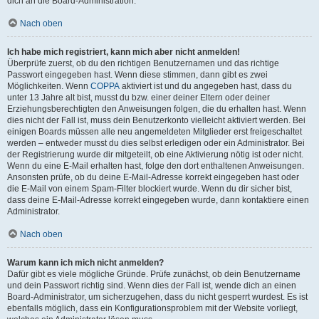
dich an die Board-Administration.
Nach oben
Ich habe mich registriert, kann mich aber nicht anmelden!
Überprüfe zuerst, ob du den richtigen Benutzernamen und das richtige
Passwort eingegeben hast. Wenn diese stimmen, dann gibt es zwei
Möglichkeiten. Wenn
COPPA
aktiviert ist und du angegeben hast, dass du
unter 13 Jahre alt bist, musst du bzw. einer deiner Eltern oder deiner
Erziehungsberechtigten den Anweisungen folgen, die du erhalten hast. Wenn
dies nicht der Fall ist, muss dein Benutzerkonto vielleicht aktiviert werden. Bei
einigen Boards müssen alle neu angemeldeten Mitglieder erst freigeschaltet
werden – entweder musst du dies selbst erledigen oder ein Administrator. Bei
der Registrierung wurde dir mitgeteilt, ob eine Aktivierung nötig ist oder nicht.
Wenn du eine E-Mail erhalten hast, folge den dort enthaltenen Anweisungen.
Ansonsten prüfe, ob du deine E-Mail-Adresse korrekt eingegeben hast oder
die E-Mail von einem Spam-Filter blockiert wurde. Wenn du dir sicher bist,
dass deine E-Mail-Adresse korrekt eingegeben wurde, dann kontaktiere einen
Administrator.
Nach oben
Warum kann ich mich nicht anmelden?
Dafür gibt es viele mögliche Gründe. Prüfe zunächst, ob dein Benutzername
und dein Passwort richtig sind. Wenn dies der Fall ist, wende dich an einen
Board-Administrator, um sicherzugehen, dass du nicht gesperrt wurdest. Es ist
ebenfalls möglich, dass ein Konfigurationsproblem mit der Website vorliegt,