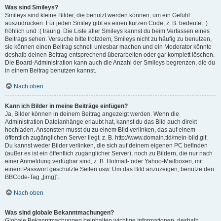
Was sind Smileys?
Smileys sind kleine Bilder, die benutzt werden können, um ein Gefühl
auszudrücken. Für jeden Smiley gibt es einen kurzen Code, z. B. bedeutet :)
fröhlich und :( traurig. Die Liste aller Smileys kannst du beim Verfassen eines
Beitrags sehen. Versuche bitte trotzdem, Smileys nicht zu häufig zu benutzen,
sie können einen Beitrag schnell unlesbar machen und ein Moderator könnte
deshalb deinen Beitrag entsprechend überarbeiten oder gar komplett löschen.
Die Board-Administration kann auch die Anzahl der Smileys begrenzen, die du
in einem Beitrag benutzen kannst.
Nach oben
Kann ich Bilder in meine Beiträge einfügen?
Ja, Bilder können in deinem Beitrag angezeigt werden. Wenn die
Administration Dateianhänge erlaubt hat, kannst du das Bild auch direkt
hochladen. Ansonsten musst du zu einem Bild verlinken, das auf einem
öffentlich zugänglichen Server liegt, z. B. http://www.domain.tld/mein-bild.gif.
Du kannst weder Bilder verlinken, die sich auf deinem eigenen PC befinden
(außer es ist ein öffentlich zugänglicher Server), noch zu Bildern, die nur nach
einer Anmeldung verfügbar sind, z. B. Hotmail- oder Yahoo-Mailboxen, mit
einem Passwort geschützte Seiten usw. Um das Bild anzuzeigen, benutze den
BBCode-Tag „[img]“.
Nach oben
Was sind globale Bekanntmachungen?
Globale Bekanntmachungen beinhalten wichtige Informationen, deshalb