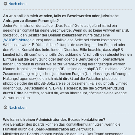
Nach oben
An wen soll ich mich wenden, falls es Beschwerden oder juristische
Anfragen zu diesem Forum gibt?
Jeder Administrator, der auf der „Das Team“-Seite aufgeführt ist, ist ein
geeigneter Kontakt für deine Beschwerde. Wenn du so keine Antwort erhältst,
solltest du den Besitzer der Domain kontaktieren (führe dazu eine
„WHOIS“-Abfrage
durch) oder — falls diese Seite bei einem kostenlosen
Webhoster wie z. B. Yahoo!, free.fr, funpic.de usw. liegt — den Support oder
den Abuse-Kontakt des betreffenden Dienstes. Bitte beachte, dass phpBB
Limited (phpBB.com) und phpBB Deutschland e. V. (phpBB.de)
absolut keinen
Einfluss
auf die Benutzung oder den oder die Benutzer der Forensoftware
haben und dafür in keiner Weise zur Verantwortung herangezogen werden
können. Kontaktiere daher nie phpBB Limited oder phpBB Deutschland e. V. in
Zusammenhang mit jeglichen juristischen Fragen (Unterlassungserklärungen,
Haftungsfragen usw.), die
sich nicht direkt
auf die Websiten phpbb.com,
phpbb.de oder die phpBB-Software selbst beziehen. Falls du phpBB Limited
oder phpBB Deutschland e. V. E-Mails schreibst, die die
Softwarenutzung
durch Dritte
betreffen, so wirst du, wenn überhaupt, höchstens eine knappe
Antwort erhalten.
Nach oben
Wie kann ich einen Administrator des Boards kontaktieren?
Alle Benutzer des Boards können das Kontaktformular nutzen, wenn die
Funktion durch die Board-Administration aktiviert wurde.
Mitglieder des Boards können zusätzlich den Link „Das Team“ verwenden.