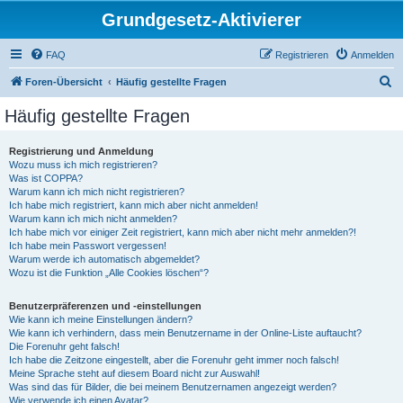
Grundgesetz-Aktivierer
FAQ
Registrieren
Anmelden
S
Foren-Übersicht
Häufig gestellte Fragen
u
Häufig gestellte Fragen
c
h
Registrierung und Anmeldung
Wozu muss ich mich registrieren?
e
Was ist COPPA?
Warum kann ich mich nicht registrieren?
Ich habe mich registriert, kann mich aber nicht anmelden!
Warum kann ich mich nicht anmelden?
Ich habe mich vor einiger Zeit registriert, kann mich aber nicht mehr anmelden?!
Ich habe mein Passwort vergessen!
Warum werde ich automatisch abgemeldet?
Wozu ist die Funktion „Alle Cookies löschen“?
Benutzerpräferenzen und -einstellungen
Wie kann ich meine Einstellungen ändern?
Wie kann ich verhindern, dass mein Benutzername in der Online-Liste auftaucht?
Die Forenuhr geht falsch!
Ich habe die Zeitzone eingestellt, aber die Forenuhr geht immer noch falsch!
Meine Sprache steht auf diesem Board nicht zur Auswahl!
Was sind das für Bilder, die bei meinem Benutzernamen angezeigt werden?
Wie verwende ich einen Avatar?