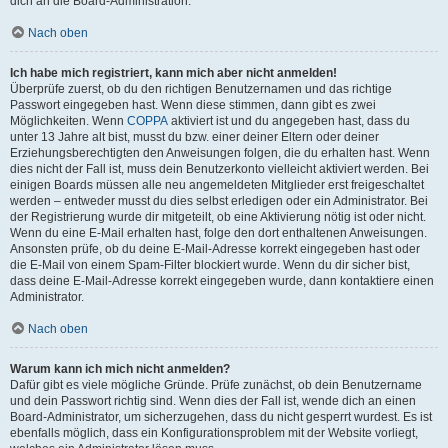
dich an die Board-Administration.
Nach oben
Ich habe mich registriert, kann mich aber nicht anmelden!
Überprüfe zuerst, ob du den richtigen Benutzernamen und das richtige
Passwort eingegeben hast. Wenn diese stimmen, dann gibt es zwei
Möglichkeiten. Wenn
COPPA
aktiviert ist und du angegeben hast, dass du
unter 13 Jahre alt bist, musst du bzw. einer deiner Eltern oder deiner
Erziehungsberechtigten den Anweisungen folgen, die du erhalten hast. Wenn
dies nicht der Fall ist, muss dein Benutzerkonto vielleicht aktiviert werden. Bei
einigen Boards müssen alle neu angemeldeten Mitglieder erst freigeschaltet
werden – entweder musst du dies selbst erledigen oder ein Administrator. Bei
der Registrierung wurde dir mitgeteilt, ob eine Aktivierung nötig ist oder nicht.
Wenn du eine E-Mail erhalten hast, folge den dort enthaltenen Anweisungen.
Ansonsten prüfe, ob du deine E-Mail-Adresse korrekt eingegeben hast oder
die E-Mail von einem Spam-Filter blockiert wurde. Wenn du dir sicher bist,
dass deine E-Mail-Adresse korrekt eingegeben wurde, dann kontaktiere einen
Administrator.
Nach oben
Warum kann ich mich nicht anmelden?
Dafür gibt es viele mögliche Gründe. Prüfe zunächst, ob dein Benutzername
und dein Passwort richtig sind. Wenn dies der Fall ist, wende dich an einen
Board-Administrator, um sicherzugehen, dass du nicht gesperrt wurdest. Es ist
ebenfalls möglich, dass ein Konfigurationsproblem mit der Website vorliegt,