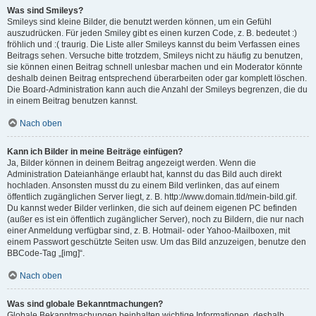
Was sind Smileys?
Smileys sind kleine Bilder, die benutzt werden können, um ein Gefühl
auszudrücken. Für jeden Smiley gibt es einen kurzen Code, z. B. bedeutet :)
fröhlich und :( traurig. Die Liste aller Smileys kannst du beim Verfassen eines
Beitrags sehen. Versuche bitte trotzdem, Smileys nicht zu häufig zu benutzen,
sie können einen Beitrag schnell unlesbar machen und ein Moderator könnte
deshalb deinen Beitrag entsprechend überarbeiten oder gar komplett löschen.
Die Board-Administration kann auch die Anzahl der Smileys begrenzen, die du
in einem Beitrag benutzen kannst.
Nach oben
Kann ich Bilder in meine Beiträge einfügen?
Ja, Bilder können in deinem Beitrag angezeigt werden. Wenn die
Administration Dateianhänge erlaubt hat, kannst du das Bild auch direkt
hochladen. Ansonsten musst du zu einem Bild verlinken, das auf einem
öffentlich zugänglichen Server liegt, z. B. http://www.domain.tld/mein-bild.gif.
Du kannst weder Bilder verlinken, die sich auf deinem eigenen PC befinden
(außer es ist ein öffentlich zugänglicher Server), noch zu Bildern, die nur nach
einer Anmeldung verfügbar sind, z. B. Hotmail- oder Yahoo-Mailboxen, mit
einem Passwort geschützte Seiten usw. Um das Bild anzuzeigen, benutze den
BBCode-Tag „[img]“.
Nach oben
Was sind globale Bekanntmachungen?
Globale Bekanntmachungen beinhalten wichtige Informationen, deshalb