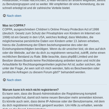
Avatarbilder, Private Nachrichten, E-Mail-Versand an andere Mitglieder, Beitritt
zu Benutzergruppen und so weiter. Wir empfehlen dir eine Anmeldung, da sie
schnell erledigt ist und dir zahlreiche Vorteile bietet.
Nach oben
Was ist COPPA?
COPPA, ausgeschrieben Children’s Online Privacy Protection Act of 1998
(deutsch: Gesetz zum Schutz der Privatsphäre von Kindern im Internet von
1998) ist ein Gesetz in den USA, welches festlegt, dass Websites, die
möglicherweise persönliche Daten von Kindern unter 13 Jahren erheben,
hierzu die Zustimmung der Eltern beziehungsweise des oder der
Erziehungsberechtigten benötigen. Wenn du dir unsicher bist, ob dies auf dich
oder die Website, auf der du dich zu registrieren versuchst, zutrifft, ziehe einen
rechtlichen Beistand zu Rate. Bitte beachte, dass phpBB Limited und der
Besitzer dieses Boards keine Rechtsberatung anbieten kann und nicht die
Anlaufstelle für Rechtsangelegenheiten jeglicher Art ist; außer solchen, die
unter der Frage „An wen soll ich mich wenden, falls es Beschwerden oder
juristische Anfragen zu diesem Forum gibt?“ behandelt werden.
Nach oben
Warum kann ich mich nicht registrieren?
Es kann sein, dass die Board-Administration die Registrierung komplett
ausgeschaltet hat, damit sich keine neuen Benutzer mehr anmelden können.
Es könnte auch sein, dass deine IP-Adresse oder der Benutzername, mit dem
du dich registrieren möchtest, gesperrt wurden. Um Hilfe zu erhalten, wende