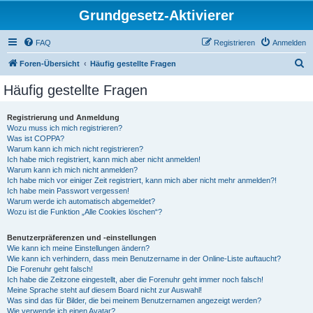
Grundgesetz-Aktivierer
FAQ
Registrieren
Anmelden
S
Foren-Übersicht
Häufig gestellte Fragen
u
Häufig gestellte Fragen
c
h
Registrierung und Anmeldung
Wozu muss ich mich registrieren?
e
Was ist COPPA?
Warum kann ich mich nicht registrieren?
Ich habe mich registriert, kann mich aber nicht anmelden!
Warum kann ich mich nicht anmelden?
Ich habe mich vor einiger Zeit registriert, kann mich aber nicht mehr anmelden?!
Ich habe mein Passwort vergessen!
Warum werde ich automatisch abgemeldet?
Wozu ist die Funktion „Alle Cookies löschen“?
Benutzerpräferenzen und -einstellungen
Wie kann ich meine Einstellungen ändern?
Wie kann ich verhindern, dass mein Benutzername in der Online-Liste auftaucht?
Die Forenuhr geht falsch!
Ich habe die Zeitzone eingestellt, aber die Forenuhr geht immer noch falsch!
Meine Sprache steht auf diesem Board nicht zur Auswahl!
Was sind das für Bilder, die bei meinem Benutzernamen angezeigt werden?
Wie verwende ich einen Avatar?