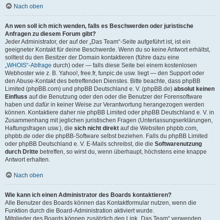
Nach oben
An wen soll ich mich wenden, falls es Beschwerden oder juristische
Anfragen zu diesem Forum gibt?
Jeder Administrator, der auf der „Das Team“-Seite aufgeführt ist, ist ein
geeigneter Kontakt für deine Beschwerde. Wenn du so keine Antwort erhältst,
solltest du den Besitzer der Domain kontaktieren (führe dazu eine
„WHOIS“-Abfrage
durch) oder — falls diese Seite bei einem kostenlosen
Webhoster wie z. B. Yahoo!, free.fr, funpic.de usw. liegt — den Support oder
den Abuse-Kontakt des betreffenden Dienstes. Bitte beachte, dass phpBB
Limited (phpBB.com) und phpBB Deutschland e. V. (phpBB.de)
absolut keinen
Einfluss
auf die Benutzung oder den oder die Benutzer der Forensoftware
haben und dafür in keiner Weise zur Verantwortung herangezogen werden
können. Kontaktiere daher nie phpBB Limited oder phpBB Deutschland e. V. in
Zusammenhang mit jeglichen juristischen Fragen (Unterlassungserklärungen,
Haftungsfragen usw.), die
sich nicht direkt
auf die Websiten phpbb.com,
phpbb.de oder die phpBB-Software selbst beziehen. Falls du phpBB Limited
oder phpBB Deutschland e. V. E-Mails schreibst, die die
Softwarenutzung
durch Dritte
betreffen, so wirst du, wenn überhaupt, höchstens eine knappe
Antwort erhalten.
Nach oben
Wie kann ich einen Administrator des Boards kontaktieren?
Alle Benutzer des Boards können das Kontaktformular nutzen, wenn die
Funktion durch die Board-Administration aktiviert wurde.
Mitglieder des Boards können zusätzlich den Link „Das Team“ verwenden.